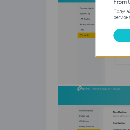
From U
Получай
региона