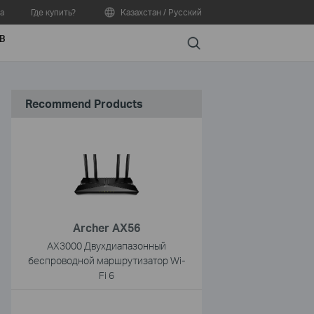
а
Где купить?
Казахстан / Русский
В
Search
Recommend Products
Archer AX56
AX3000 Двухдиапазонный
беспроводной маршрутизатор Wi-
Fi 6