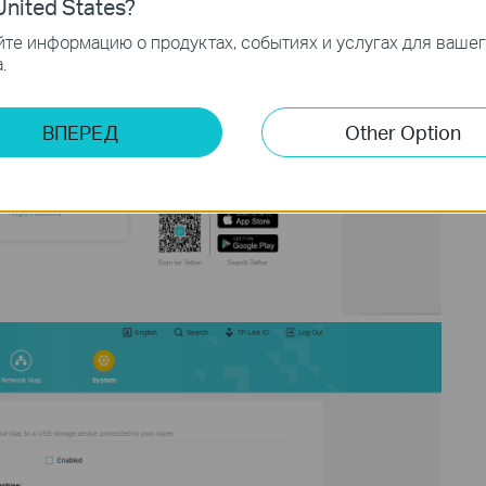
nited States?
те информацию о продуктах, событиях и услугах для ваше
.
ВПЕРЕД
Other Option