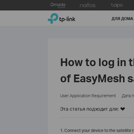
Click
to
TP-Link, Reliably Smart
skip
ДЛЯ ДОМА
the
navigation
bar
How to log in 
of EasyMesh sa
User Application Requirement
Дата 
Эта статья подходит для:
1. Connect your device to the satellite r