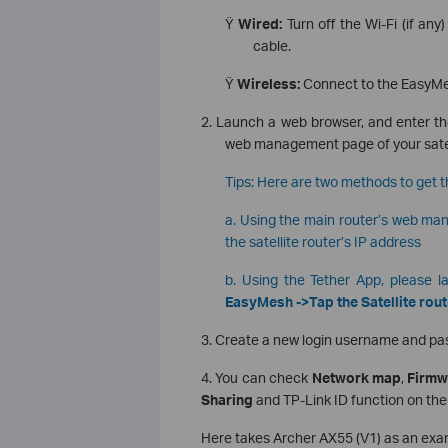
Ÿ
Wired:
Turn off the Wi-Fi (if an
cable.
Ÿ
Wireless:
Connect to the EasyMe
2.
Launch a web browser, and enter the
web management page of your satell
Tips: Here are two methods to get th
a. Using the main router’s web ma
the satellite router’s IP address
b. Using the Tether App, please 
EasyMesh ->
Tap the
Satellite rou
3. Create a new login username and pass
4. You can check
Network map
,
Firmw
Sharing
and TP-Link ID function on the
Here takes Archer AX55 (V1) as an exa