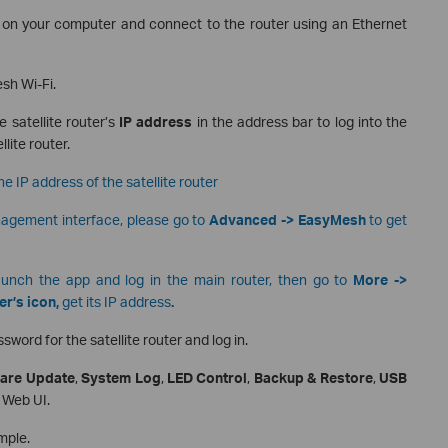
y) on your computer and connect to the router using an Ethernet
sh Wi-Fi.
 satellite router’s
IP address
in the address bar to log into the
ite router.
e IP address of the satellite router
nagement interface, please go to
Advanced -> EasyMesh
to get
launch the app and log in the main router, then go to
More
->
ter’s
icon,
get its IP address
.
word for the satellite router and log in.
are Update
,
System Log
,
LED Control
,
Backup & Restore
,
USB
 Web UI.
mple.