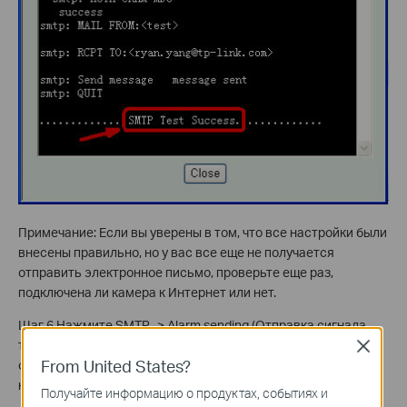
Примечание: Если вы уверены в том, что все настройки были
внесены правильно, но у вас все еще не получается
отправить электронное письмо, проверьте еще раз,
подключена ли камера к Интернет или нет.
Шаг 6 Нажмите SMTP -> Alarm sending (Отправка сигнала
тревоги) в левой стороне меню, затем справа включите
Close
From United States?
функцию. Что касается Effective Period (Период действия), в
качестве примера мы рассмотрим расписание.
Получайте информацию о продуктах, событиях и