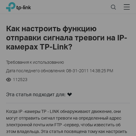
Click
Search
Menu
TP-Link, Reliably Smart
to
skip
the
Как настроить функцию
navigation
отправки сигнала тревоги на IP-
bar
камерах TP-Link?
Требования к использованию
Дата последнего обновления: 08-31-2011 14:38:25 PM
112523
Эта статья подходит для:
Когда IP -камеры TP - LINK обнаруживают движение, они
могут отправить сигнал тревоги на определенный адрес
электронной почты или FTP -сервер, чтобы известить об
этом владельца. Эта статья посвящена тому как настроить