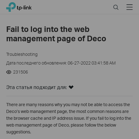
Click
Search
Menu
TP-Link, Reliably Smart
to
skip
the
Fail to log into the web
navigation
management page of Deco
bar
Troubleshooting
Дата последнего обновления: 06-27-2022 03:41:58 AM
231506
Эта статья подходит для:
There are many reasons why you may not be able to access the
Deco’s web management page, the most common reasons are
the browser cache and IP address issue. If you fail to log into the
web management page of Deco, please follow the below
suggestions.