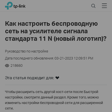
Click
Search
Menu
TP-Link, Reliably Smart
to
skip
the
Как настроить беспроводную
navigation
сеть на усилителе сигнала
bar
стандарта 11 N (новый логотип)?
Руководство по настройке
Дата последнего обновления: 03-21-2023 12:09:51 PM
218660
Эта статья подходит для:
Чтобы расширить сеть другой хост-сети после Быстрой
настройки, смотрите данный раздел. Кроме того, можно
изменить настройки беспроводной сети для расширенной
сети.