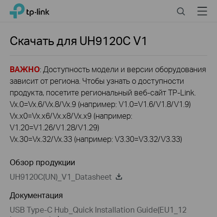
Click
Search
Menu
TP-Link, Reliably Smart
to
skip
the
Скачать для
UH9120C
V1
navigation
bar
ВАЖНО
: Доступность модели и версии оборудования
зависит от региона. Чтобы узнать о доступности
продукта, посетите региональный веб-сайт TP-Link.
Vx.0=Vx.6/Vx.8/Vx.9 (например: V1.0=V1.6/V1.8/V1.9)
Vx.x0=Vx.x6/Vx.x8/Vx.x9 (например:
V1.20=V1.26/V1.28/V1.29)
Vx.30=Vx.32/Vx.33 (например: V3.30=V3.32/V3.33)
Обзор продукции
UH9120C(UN)_V1_Datasheet
Документация
USB Type-C Hub_Quick Installation Guide(EU1_12