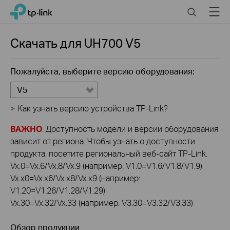
Click
Search
Menu
TP-Link, Reliably Smart
to
skip
the
Скачать для
UH700
V5
navigation
bar
Пожалуйста, выберите версию оборудования:
V5
>
Как узнать версию устройства TP-Link?
ВАЖНО
: Доступность модели и версии оборудования
зависит от региона. Чтобы узнать о доступности
продукта, посетите региональный веб-сайт TP-Link.
Vx.0=Vx.6/Vx.8/Vx.9 (например: V1.0=V1.6/V1.8/V1.9)
Vx.x0=Vx.x6/Vx.x8/Vx.x9 (например:
V1.20=V1.26/V1.28/V1.29)
Vx.30=Vx.32/Vx.33 (например: V3.30=V3.32/V3.33)
Обзор продукции