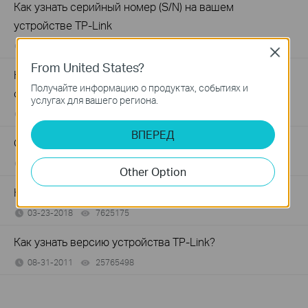
Как узнать серийный номер (S/N) на вашем
устройстве TP-Link
06-04-2026
489173
views
Close
From United States?
Как зарегистрировать продукт TP-Link, используя
Получайте информацию о продуктах, событиях и
свой идентификатор TP-Link
услугах для вашего региона.
04-08-2026
510100
views
ВПЕРЕД
General Questions About TP-Link USB Hub
04-29-2022
150260
views
Other Option
Как узнать модель устройства TP-Link
03-23-2018
7625175
views
Как узнать версию устройства TP-Link?
08-31-2011
25765498
views