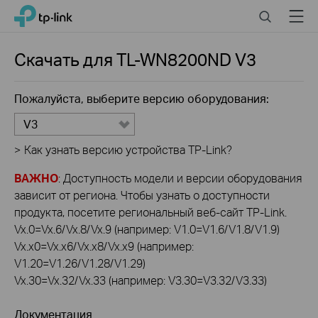
Click
Search
Menu
TP-Link, Reliably Smart
to
skip
the
Скачать для
TL-WN8200ND
V3
navigation
bar
Пожалуйста, выберите версию оборудования:
V3
>
Как узнать версию устройства TP-Link?
ВАЖНО
: Доступность модели и версии оборудования
зависит от региона. Чтобы узнать о доступности
продукта, посетите региональный веб-сайт TP-Link.
Vx.0=Vx.6/Vx.8/Vx.9 (например: V1.0=V1.6/V1.8/V1.9)
Vx.x0=Vx.x6/Vx.x8/Vx.x9 (например:
V1.20=V1.26/V1.28/V1.29)
Vx.30=Vx.32/Vx.33 (например: V3.30=V3.32/V3.33)
Документация