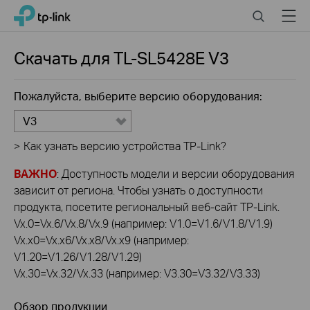
Click
Search
Menu
TP-Link, Reliably Smart
to
skip
the
Скачать для
TL-SL5428E
V3
navigation
bar
Пожалуйста, выберите версию оборудования:
V3
>
Как узнать версию устройства TP-Link?
ВАЖНО
: Доступность модели и версии оборудования
зависит от региона. Чтобы узнать о доступности
продукта, посетите региональный веб-сайт TP-Link.
Vx.0=Vx.6/Vx.8/Vx.9 (например: V1.0=V1.6/V1.8/V1.9)
Vx.x0=Vx.x6/Vx.x8/Vx.x9 (например:
V1.20=V1.26/V1.28/V1.29)
Vx.30=Vx.32/Vx.33 (например: V3.30=V3.32/V3.33)
Обзор продукции