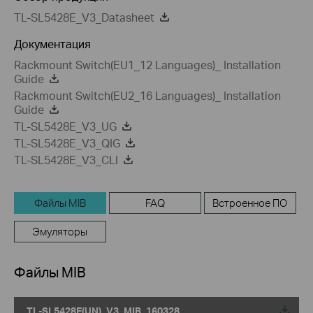
TL-SL5428E_V3_Datasheet
Документация
Rackmount Switch(EU1_12 Languages)_ Installation
Guide
Rackmount Switch(EU2_16 Languages)_ Installation
Guide
TL-SL5428E_V3_UG
TL-SL5428E_V3_QIG
TL-SL5428E_V3_CLI
Файлы MIB
FAQ
Встроенное ПО
Эмуляторы
Файлы MIB
TL-SL5428E(UN)_V3_MIB_160328