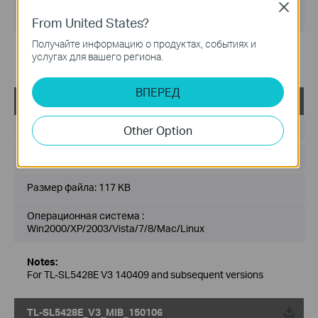
Операционная система :
Close
Win2000/XP/2003/Vista/7/8/Mac/Linux
From United States?
Получайте информацию о продуктах, событиях и
Notes:
услугах для вашего региона.
For TL-SL5428E V3_150616
ВПЕРЕД
TL-SL5428E_V3_MIB
Дата публикации:
2014-04-09
Other Option
Язык:
Английский
Размер файла:
117 KB
Операционная система :
Win2000/XP/2003/Vista/7/8/Mac/Linux
Notes:
For TL-SL5428E V3 140409 and subsequent versions
TL-SL5428E_V3_MIB_150106