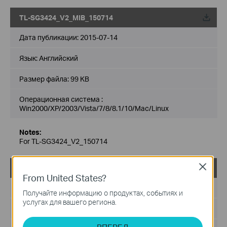
TL-SG3424_V2_MIB_150714
Дата публикации:
2015-07-14
Язык:
Английский
Размер файла:
99 KB
Операционная система :
Win2000/XP/2003/Vista/7/8/8.1/10/Mac/Linux
Notes:
For TL-SG3424_V2_150714
Close
TL-SG3424_V2_MIBs_150602
From United States?
Дата публикации:
2015-06-02
Получайте информацию о продуктах, событиях и
услугах для вашего региона.
Язык:
Английский