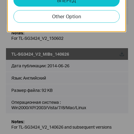
ВПЕРЕД
Размер файла:
93 KB
Операционная система :
Other Option
Win2000/XP/2003/Vista/7/8/Mac/Linux
Notes:
For TL-SG3424_V2_150602
TL-SG3424_V2_MIBs_140626
Дата публикации:
2014-06-26
Язык:
Английский
Размер файла:
92 KB
Операционная система :
Win2000/XP/2003/Vista/7/8/Mac/Linux
Notes:
For TL-SG3424_V2_140626 and subsequent versions