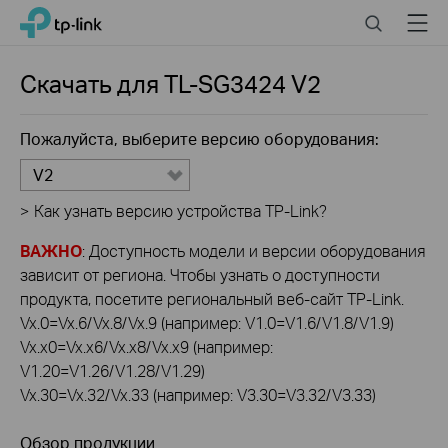
Click
Search
Menu
TP-Link, Reliably Smart
to
skip
the
Скачать для
TL-SG3424
V2
navigation
bar
Пожалуйста, выберите версию оборудования:
V2
>
Как узнать версию устройства TP-Link?
ВАЖНО
: Доступность модели и версии оборудования
зависит от региона. Чтобы узнать о доступности
продукта, посетите региональный веб-сайт TP-Link.
Vx.0=Vx.6/Vx.8/Vx.9 (например: V1.0=V1.6/V1.8/V1.9)
Vx.x0=Vx.x6/Vx.x8/Vx.x9 (например:
V1.20=V1.26/V1.28/V1.29)
Vx.30=Vx.32/Vx.33 (например: V3.30=V3.32/V3.33)
Обзор продукции