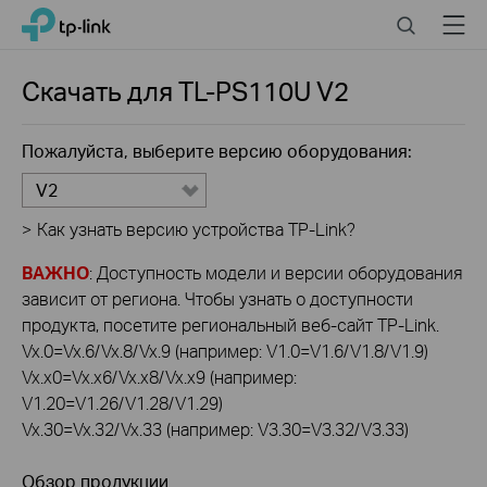
Click
Search
Menu
TP-Link, Reliably Smart
to
skip
the
Скачать для
TL-PS110U
V2
navigation
bar
Пожалуйста, выберите версию оборудования:
V2
>
Как узнать версию устройства TP-Link?
ВАЖНО
: Доступность модели и версии оборудования
зависит от региона. Чтобы узнать о доступности
продукта, посетите региональный веб-сайт TP-Link.
Vx.0=Vx.6/Vx.8/Vx.9 (например: V1.0=V1.6/V1.8/V1.9)
Vx.x0=Vx.x6/Vx.x8/Vx.x9 (например:
V1.20=V1.26/V1.28/V1.29)
Vx.30=Vx.32/Vx.33 (например: V3.30=V3.32/V3.33)
Обзор продукции