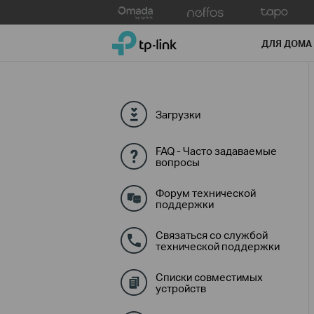
Click
to
TP-Link, Reliably Smart
skip
ДЛЯ ДОМА
the
navigation
bar
Загрузки
FAQ - Часто задаваемые
вопросы
Форум технической
поддержки
Связаться со службой
технической поддержки
Списки совместимых
устройств