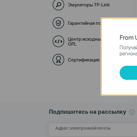
Эмуляторы TP-Link
Гарантийная политика
From U
Центр исходных кодов
GPL
Получай
региона
Сертификация
Подпишитесь на рассылку
Адрес электронной почты