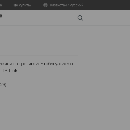
а
Где купить?
Казахстан / Русский
В
Search
висит от региона. Чтобы узнать о
TP-Link.
29)