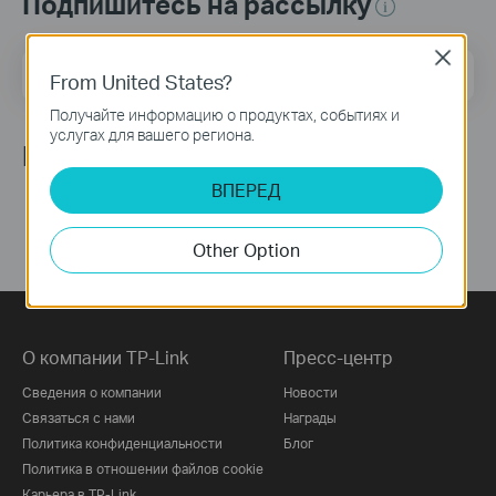
Подпишитесь на рассылку
Close
Адрес электронной почты
Подписаться
From United States?
Получайте информацию о продуктах, событиях и
услугах для вашего региона.
Мы в соцсетях
ВПЕРЕД
Other Option
О компании TP-Link
Пресс-центр
Сведения о компании
Новости
Связаться с нами
Награды
Политика конфиденциальности
Блог
Политика в отношении файлов cookie
Карьера в TP-Link