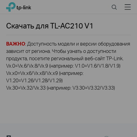
Click
Search
Menu
TP-Link, Reliably Smart
to
skip
the
Скачать для
TL-AC210
V1
navigation
bar
ВАЖНО
: Доступность модели и версии оборудования
зависит от региона. Чтобы узнать о доступности
продукта, посетите региональный веб-сайт TP-Link.
Vx.0=Vx.6/Vx.8/Vx.9 (например: V1.0=V1.6/V1.8/V1.9)
Vx.x0=Vx.x6/Vx.x8/Vx.x9 (например:
V1.20=V1.26/V1.28/V1.29)
Vx.30=Vx.32/Vx.33 (например: V3.30=V3.32/V3.33)