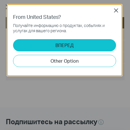
Утилита
Close
From United States?
USB_Printer_Controller_Utility_Windows
Получайте информацию о продуктах, событиях и
услугах для вашего региона.
Дата публикации:
2016-12-20
ВПЕРЕД
Язык:
Английский
Размер файла:
14.26 MB
Other Option
Операционная система :
Win2000/XP/2003/Vista/7/8/8.1/10
Подпишитесь на рассылку