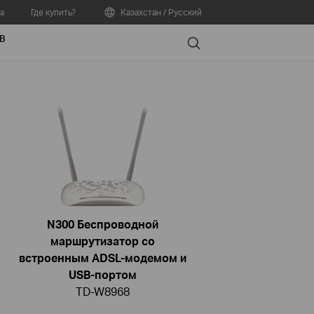
а
Где купить?
Казахстан / Русский
В
Search
N300 Беспроводной
маршрутизатор со
встроенным ADSL-модемом и
USB-портом
TD-W8968