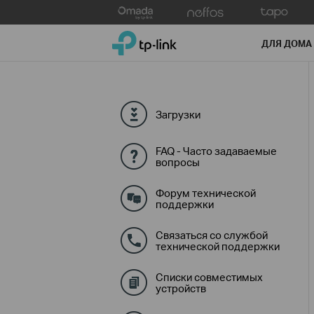
Click
to
TP-Link, Reliably Smart
skip
ДЛЯ ДОМА
the
navigation
bar
Загрузки
FAQ - Часто задаваемые
вопросы
Форум технической
поддержки
Связаться со службой
технической поддержки
Списки совместимых
устройств