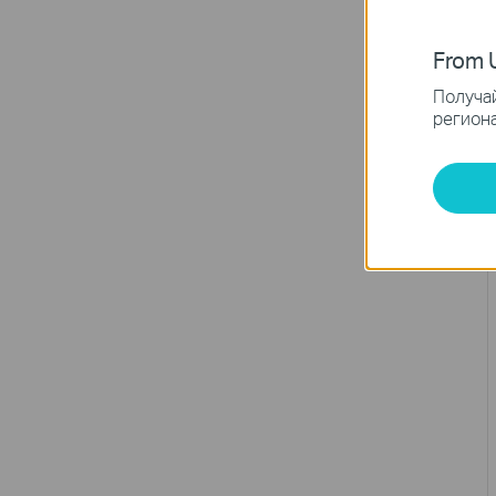
From U
Получай
региона