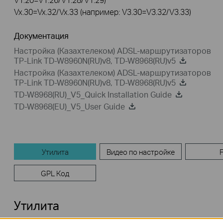
Vx.30=Vx.32/Vx.33 (например: V3.30=V3.32/V3.33)
Документация
Настройка (Казахтелеком) ADSL-маршрутизаторов
TP-Link TD-W8960N(RU)v8, TD-W8968(RU)v5
Настройка (Казахтелеком) ADSL-маршрутизаторов
TP-Link TD-W8960N(RU)v8, TD-W8968(RU)v5
TD-W8968(RU)_V5_Quick Installation Guide
TD-W8968(EU)_V5_User Guide
Утилита
Видео по настройке
GPL Код
Утилита