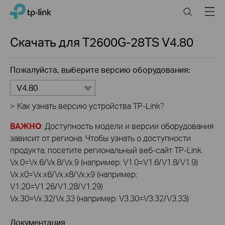
Click
Search
Menu
TP-Link, Reliably Smart
to
skip
the
Скачать для
T2600G-28TS
V4.80
navigation
bar
Пожалуйста, выберите версию оборудования:
V4.80
>
Как узнать версию устройства TP-Link?
ВАЖНО
: Доступность модели и версии оборудования
зависит от региона. Чтобы узнать о доступности
продукта, посетите региональный веб-сайт TP-Link.
Vx.0=Vx.6/Vx.8/Vx.9 (например: V1.0=V1.6/V1.8/V1.9)
Vx.x0=Vx.x6/Vx.x8/Vx.x9 (например:
V1.20=V1.26/V1.28/V1.29)
Vx.30=Vx.32/Vx.33 (например: V3.30=V3.32/V3.33)
Документация