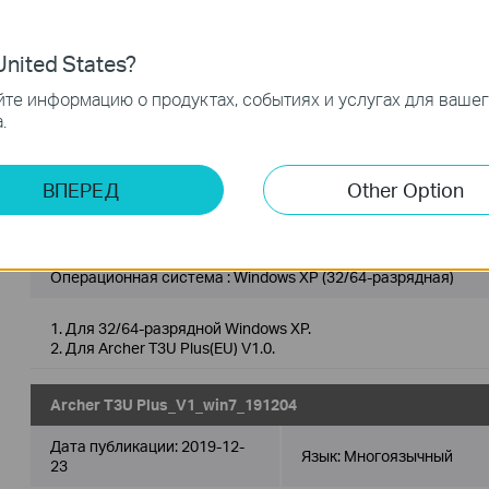
23
Операционная система : Windows 10 (32/64-разрядная)
nited States?
1. Для 32/64-разрядной Windows 10.
те информацию о продуктах, событиях и услугах для ваше
2. Для Archer T3U Plus(EU) V1.0.
.
Archer T3U Plus_V1_winXP_191204
ВПЕРЕД
Other Option
Дата публикации:
2019-12-
Язык:
Многоязычный
23
Операционная система : Windows XP (32/64-разрядная)
1. Для 32/64-разрядной Windows XP.
2. Для Archer T3U Plus(EU) V1.0.
Archer T3U Plus_V1_win7_191204
Дата публикации:
2019-12-
Язык:
Многоязычный
23