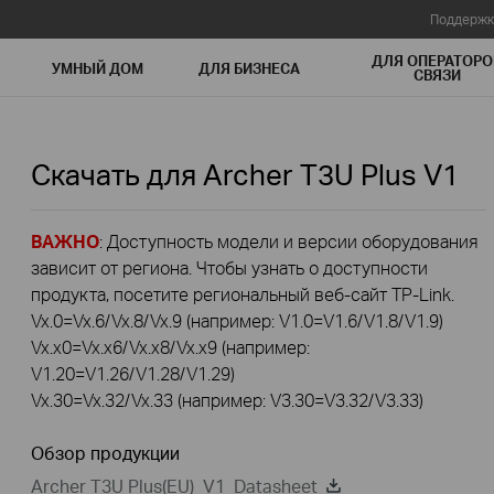
Поддержк
ДЛЯ ОПЕРАТОРО
УМНЫЙ ДОМ
ДЛЯ БИЗНЕСА
СВЯЗИ
Скачать для
Archer T3U Plus
V1
ВАЖНО
: Доступность модели и версии оборудования
зависит от региона. Чтобы узнать о доступности
продукта, посетите региональный веб-сайт TP-Link.
Vx.0=Vx.6/Vx.8/Vx.9 (например: V1.0=V1.6/V1.8/V1.9)
Vx.x0=Vx.x6/Vx.x8/Vx.x9 (например:
V1.20=V1.26/V1.28/V1.29)
Vx.30=Vx.32/Vx.33 (например: V3.30=V3.32/V3.33)
Обзор продукции
Archer T3U Plus(EU)_V1_Datasheet