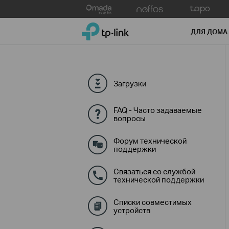
Click
to
TP-Link, Reliably Smart
skip
ДЛЯ ДОМА
the
navigation
bar
Загрузки
FAQ - Часто задаваемые
вопросы
Форум технической
поддержки
Связаться со службой
технической поддержки
Списки совместимых
устройств