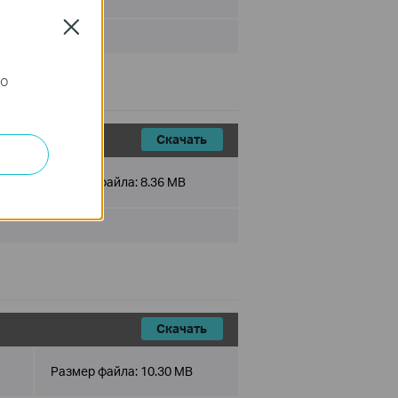
Close
го
Скачать
Размер файла:
8.36 MB
Скачать
Размер файла:
10.30 MB