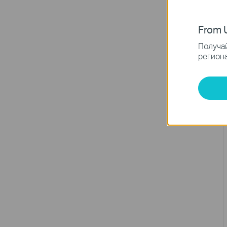
From U
Получай
региона