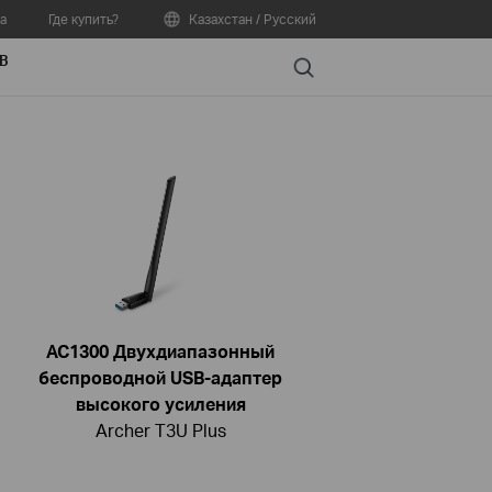
а
Где купить?
Казахстан / Русский
В
Search
AC1300 Двухдиапазонный
беспроводной USB-адаптер
высокого усиления
Archer T3U Plus