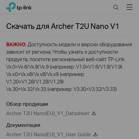
Click
Search
Menu
TP-Link, Reliably Smart
to
skip
the
Скачать для
Archer T2U Nano
V1
navigation
bar
ВАЖНО
: Доступность модели и версии оборудования
зависит от региона. Чтобы узнать о доступности
продукта, посетите региональный веб-сайт TP-Link.
Vx.0=Vx.6/Vx.8/Vx.9 (например: V1.0=V1.6/V1.8/V1.9)
Vx.x0=Vx.x6/Vx.x8/Vx.x9 (например:
V1.20=V1.26/V1.28/V1.29)
Vx.30=Vx.32/Vx.33 (например: V3.30=V3.32/V3.33)
Обзор продукции
Archer T2U Nano(EU)_V1_Datasheet
Документация
Archer T2U Nano(EU)_V1_User Guide