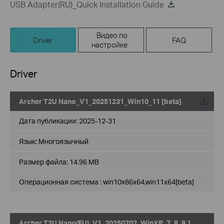
USB Adapter(RU)_Quick Installation Guide
Видео по
Driver
FAQ
настройке
Driver
Archer T2U Nano_V1_20251231_Win10_11 [beta]
Дата публикации:
2025-12-31
Язык:
Многоязычный
Размер файла:
14.96 MB
Операционная система : win10x86x64,win11x64[beta]
Archer T2U Nano(EU)_V1_20250702_WinXP_7_8_8.1