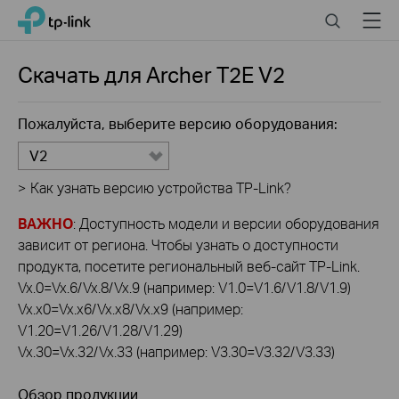
Click
Search
Menu
TP-Link, Reliably Smart
to
skip
the
Скачать для
Archer T2E
V2
navigation
bar
Пожалуйста, выберите версию оборудования:
V2
>
Как узнать версию устройства TP-Link?
ВАЖНО
: Доступность модели и версии оборудования
зависит от региона. Чтобы узнать о доступности
продукта, посетите региональный веб-сайт TP-Link.
Vx.0=Vx.6/Vx.8/Vx.9 (например: V1.0=V1.6/V1.8/V1.9)
Vx.x0=Vx.x6/Vx.x8/Vx.x9 (например:
V1.20=V1.26/V1.28/V1.29)
Vx.30=Vx.32/Vx.33 (например: V3.30=V3.32/V3.33)
Обзор продукции