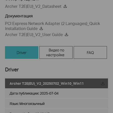
Archer T2E(EU)_V2_Datasheet
Документация
PCI Express Network Adapter (2 Languages)_Quick
Installation Guide
Archer T2E(EU)_V2_User Guide
Видео по
Driver
FAQ
настройке
Driver
Archer T2E(EU)_V2_20250702_Win10_Win11
Дата публикации:
2025-07-04
Язык:
Многоязычный