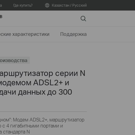
а
Где купить?
Казахстан / Русский
В
Search
еские характеристики
Поддержка
роизводства
аршрутизатор серии N
модемом ADSL2+ и
дачи данных до 300
одном": Модем ADSL2+, маршрутизатор
 с 4 гигабитными портами и
а стандарта N