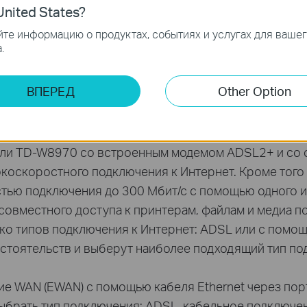
nited States?
те информацию о продуктах, событиях и услугах для ваше
ными портами LAN и обеспечивает скорость передач
.
 скорость и высокая стабильность подключения, то е
обности - для конференц-связи, просмотра потоков
ВПЕРЕД
Other Option
0 пользователи смогут организовать совместный до
пределами с помощью функции FTP-сервера, поэтому 
ли TD-W8970 со встроенным модемом ADSL2+ и со ск
окоскоростного подключения к Интернет. Кроме того
тью подключения до 300 Мбит/с с помощью одного из
овместного доступа к принтерам, файлам и медиа по
о типов подключения к Интернет: ADSL или с помощь
 обстоятельств и выберут наиболее подходящий тип п
е WAN (EWAN) с помощью кабеля Ethernet через по
выбрать тип подключения: ADSL, кабельное подключе