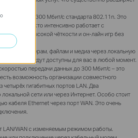
го
и данных до 300 Мбит/с стандарта 802.11n. Это
сть для тех, кто интенсивно работает с
ого видео высокой чёткости и он-лайн игр без
ступ к принтерам, файлам и медиа через локальную
ваши файлы будут доступны для вас в любой момент.
оростью передачи данных до 300 Мбит/с – это
 есть возможность организации совместного
 четырёх гигабитных портов LAN. Два
 локальной сети или через Интернет. Особо стоит
ю кабеля Ethernet через порт WAN. Это очень
одключения.
рт LAN/WAN с изменяемым режимом работы.
ние или подключение через кабельный модем,