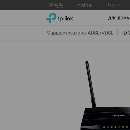
Click
to
TP-Link, Reliably Smart
skip
ДЛЯ ДОМА
the
navigation
Маршрутизаторы ADSL/VDSL
TD-
bar