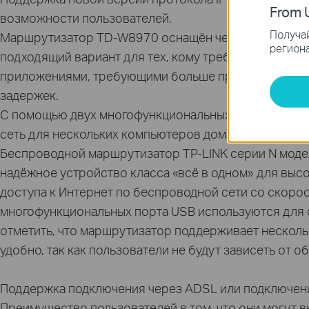
From U
возможности пользователей.
Получай
Маршрутизатор TD-W8970 оснащён четырьмя гигабит
региона
подходящий вариант для тех, кому требуется большая
приложениями, требующими больше пропускной спос
задержек.
С помощью двух многофункциональных портов USB 2.
сеть для нескольких компьютеров дома или за его 
Беспроводной маршрутизатор TP-LINK серии N моде
надёжное устройство класса «всё в одном» для выс
доступа к Интернет по беспроводной сети со скорос
многофункциональных порта USB используются для с
отметить, что маршрутизатор поддерживает нескольк
удобно, так как пользователи не будут зависеть от
Поддержка подключения через ADSL или подключени
Преимущество пользователей в том, что они могут 