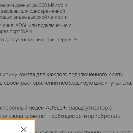
едачи данных до 300 Мбит/с и
 идеальны для одновременной
ковых видео высокой четкости
чения: ADSL или подключение с
ерез порт WAN
о доступа к данным, принтеру, FTP-
ширину канала для каждого подключённого к сети
т в своём распоряжении необходимую ширину канала,
 встроенный модем ADSL2+, маршрутизатор с
е пользователям нет необходимости приобретать
Close
я и спектр новых услуг, что существенно расширяет