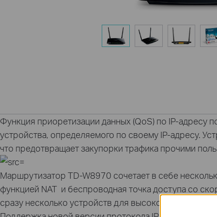
Функция приоретизации данных (QoS) по IP-адресу 
устройства, определяемого по своему IP-адресу. У
что предотвращает закупорки трафика прочими поль
Маршрутизатор TD-W8970 сочетает в себе нескольк
функцией NAT и беспроводная точка доступа со ско
сразу несколько устройств для высокоскоростного 
Поддержка новой версии протокола IP - IPv6 делает