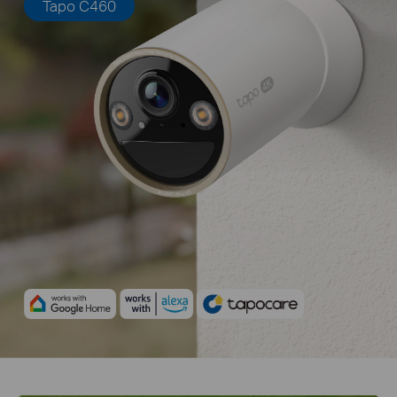
Tapo C460
Настройте график записи и
уведомлений
Настройте графики записи и
уведомлений, чтобы уменьшить
количество нежелательных
оповещений и продлить срок
службы батареи, например,
отключите запись в выходные
илив вечернее время когда вы
дома.