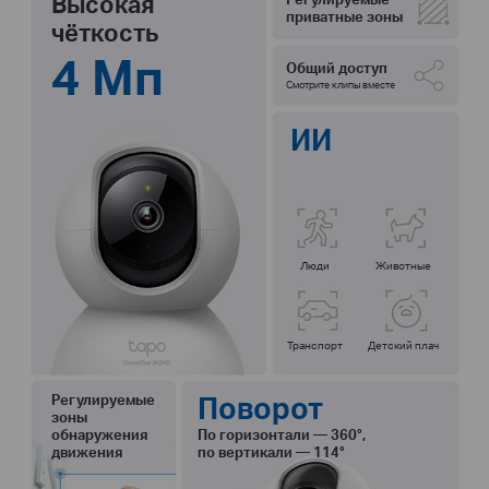
Высокая
приватные зоны
чёткость
4 Мп
Общий доступ
Смотрите клипы вместе
ИИ
Люди
Животные
Транспорт
Детский плач
Поворот
Регулируемые
зоны
обнаружения
По горизонтали — 360°,
движения
по вертикали — 114°