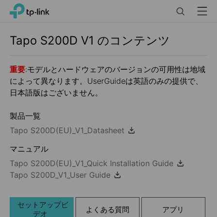
Click
Search
Menu
TP-Link, Reliably Smart
to
skip
the
Tapo S200D
V1
のコンテンツ
navigation
bar
重要
:モデルとハードウェアのバージョンの可用性は地域
によって異なります。UserGuideは英語のみの提供で、
日本語版はございません。
製品一覧
Tapo S200D(EU)_V1_Datasheet
マニュアル
Tapo S200D(EU)_V1_Quick Installation Guide
Tapo S200D_V1_User Guide
セットアップビ
よくある質問
アプリ
デオ