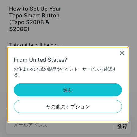
How to Set Up Your
Tapo Smart Button
(Tapo S200B &
S200D)
This guide will help you set up your Tapo smart button. Tapo is the easy way to turn your home into a smart home. With the Tapo Hub as a bridge, Tapo Smart Button works with a wide range of Tapo accessories. So you can easily control your home from anywhere.
Close
More
From United States?
お住まいの地域の製品やイベント・サービスを確認す
る。
進む
ニュース＆オファー
その他のオプション
メールアドレス
登録