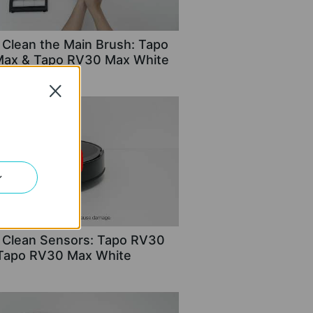
 Clean the Main Brush: Tapo
ax & Tapo RV30 Max White
Close
ン
 Clean Sensors: Tapo RV30
Tapo RV30 Max White