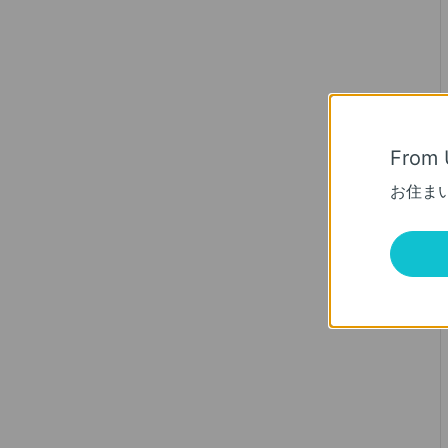
From 
お住ま