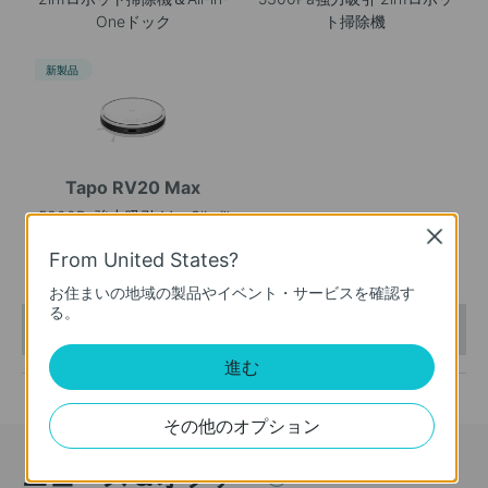
Oneドック
ト掃除機
新製品
Tapo RV20 Max
5300Pa強力吸引 MagSlim™
Close
LiDARナビゲーション搭載
From United States?
2in1ロボット掃除機
お住まいの地域の製品やイベント・サービスを確認す
る。
This Article Applies to:
進む
その他のオプション
ニュース＆オファー