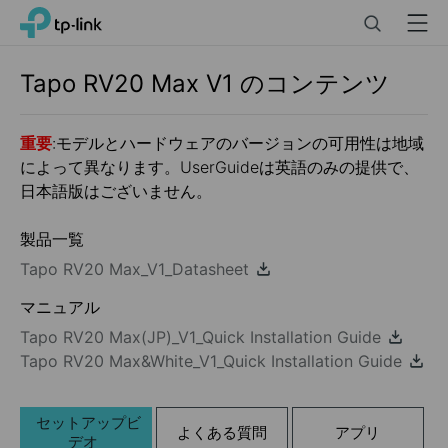
Click
Search
Menu
TP-Link, Reliably Smart
to
skip
the
Tapo RV20 Max
V1
のコンテンツ
navigation
bar
重要
:モデルとハードウェアのバージョンの可用性は地域
によって異なります。UserGuideは英語のみの提供で、
日本語版はございません。
製品一覧
Tapo RV20 Max_V1_Datasheet
マニュアル
Tapo RV20 Max(JP)_V1_Quick Installation Guide
Tapo RV20 Max&White_V1_Quick Installation Guide
セットアップビ
よくある質問
アプリ
デオ