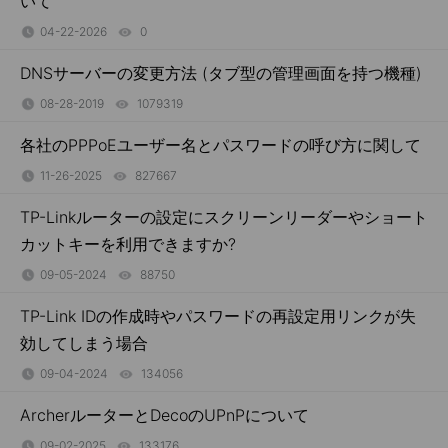
いて
04-22-2026
0
views
DNSサーバーの変更方法 (タブ型の管理画面を持つ機種)
08-28-2019
1079319
views
各社のPPPoEユーザー名とパスワードの呼び方に関して
11-26-2025
827667
views
TP-Linkルーターの設定にスクリーンリーダーやショート
カットキーを利用できますか?
09-05-2024
88750
views
TP-Link IDの作成時やパスワードの再設定用リンクが失
効してしまう場合
09-04-2024
134056
views
ArcherルーターとDecoのUPnPについて
09-02-2025
133176
views