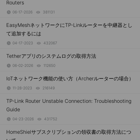
Routers
06-17-2026
381131
views
EasyMeshネットワークにTP-Linkルーターを中継器とし
て追加するには
04-17-2023
432067
views
Tetherアプリのシステムログの取得方法
06-02-2026
112650
views
IoTネットワーク機能の使い方（Archerルーターの場合）
11-28-2023
216149
views
TP-Link Router Unstable Connection: Troubleshooting
Guide
04-23-2026
431752
views
HomeShielサブスクリプションの領収書の取得方法につ