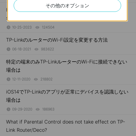
その他のオプション
How to retrieve your old router's PPPoE dial-up
settings to TP-Link wireless router
10-25-2023
124504
views
TP-LinkのルーターのWi-Fi設定を変更する方法
06-18-2021
983622
views
特定の端末のみTP-LinkルーターのWi-Fiに接続できない
場合は
12-11-2020
218802
views
iOS14でTP-Linkのアプリが正常にデバイスを認識しない
場合は
09-29-2020
186963
views
What if Parental Control does not take effect on TP-
Link Router/Deco?