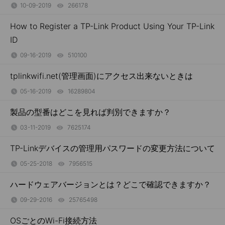
10-09-2019
266178
views
How to Register a TP-Link Product Using Your TP-Link
ID
09-16-2019
510100
views
tplinkwifi.net(管理画面)にアクセス出来ないときは
05-16-2019
16289804
views
製品の型番はどこを見れば判別できますか？
03-11-2019
7625174
views
TP-Linkデバイスの管理用パスワードの変更方法について
05-25-2018
7956515
views
ハードウェアバージョンとは？どこで確認できますか？
09-29-2016
25765498
views
OSごとのWi-Fi接続方法