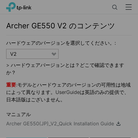
Click
Search
Menu
TP-Link, Reliably Smart
to
skip
the
Archer GE550
V2
のコンテンツ
navigation
bar
ハードウェアのバージョンを選択してください。:
V2
>
ハードウェアバージョンとは？どこで確認できます
か？
重要
:モデルとハードウェアのバージョンの可用性は地域
によって異なります。UserGuideは英語のみの提供で、
日本語版はございません。
マニュアル
Archer GE550(JP)_V2_Quick Installation Guide