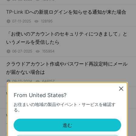
TP-Link IDへの新規ログインを知らせる通知が来た場合
07-11-2025
128195
views
「お使いのアカウントのセキュリティにつきまして」と
いうメールを受信したら
06-27-2025
155954
views
クラウドアカウント作成やパスワード再設定時にメール
が届かない場合は
09-13-2024
646157
views
Close
WireGuard VPNの設定方法（ルーター）
From United States?
08-23-2024
521019
views
お住まいの地域の製品やイベント・サービスを確認す
る。
Wi-Fi 7ルーターに関するよくある質問（Deco・Archer
シリーズ）
進む
10-26-2023
235894
views