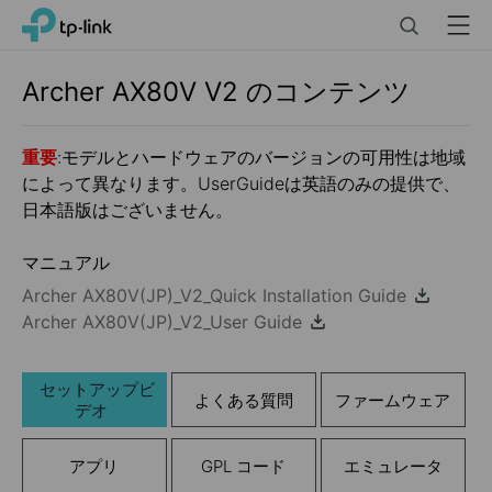
Click
Search
Menu
TP-Link, Reliably Smart
to
skip
the
Archer AX80V
V2
のコンテンツ
navigation
bar
重要
:モデルとハードウェアのバージョンの可用性は地域
によって異なります。UserGuideは英語のみの提供で、
日本語版はございません。
マニュアル
Archer AX80V(JP)_V2_Quick Installation Guide
Archer AX80V(JP)_V2_User Guide
セットアップビ
よくある質問
ファームウェア
デオ
アプリ
GPL コード
エミュレータ