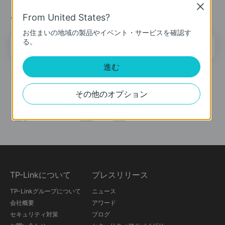
Close
ニュース＆オファー
From United States?
お住まいの地域の製品やイベント・サービスを確認す
る。
メールアドレス
登録
進む
ソーシャルメディア
その他のオプション
TP-Linkについて
プレスリリース
TP-Linkグループについて
ニュース
会社概要
アワード
セキュリティ対策
ブログ