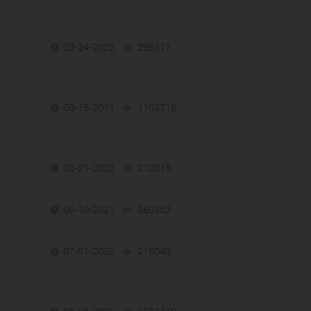
03-24-2022
295517
views
08-16-2011
1103716
views
03-21-2022
212015
views
06-10-2021
660353
views
07-01-2020
215040
views