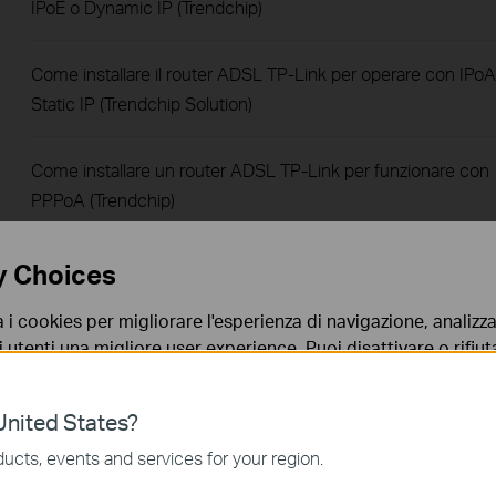
IPoE o Dynamic IP (Trendchip)
Come installare il router ADSL TP-Link per operare con IPoA
Static IP (Trendchip Solution)
Come installare un router ADSL TP-Link per funzionare con
PPPoA (Trendchip)
How to make my TP-Link Wireless Modem Router support
y Choices
Airprint on TD-8816/8817/8840T/8901N/8151N/8961N(D/B)
a i cookies per migliorare l'esperienza di navigazione, analizzar
i utenti una migliore user experience. Puoi disattivare o rifiutar
How to use Multi-NAT function ( IP address mapping for
nto. Per maggiori informazioni consulta la nostra
privacy p
multiple IP servers) on TD-8816/8817 , TD-8840T, TD-
nited States?
W8901G(N), TD-W8151N,TD-W8951ND(B), TD-W8961N(D/B
no necessari per il corretto funzionamento del sito e non po
ucts, events and services for your region.
 sistema.
How to configure Static Routing on TP-Link ADSL2+ mode