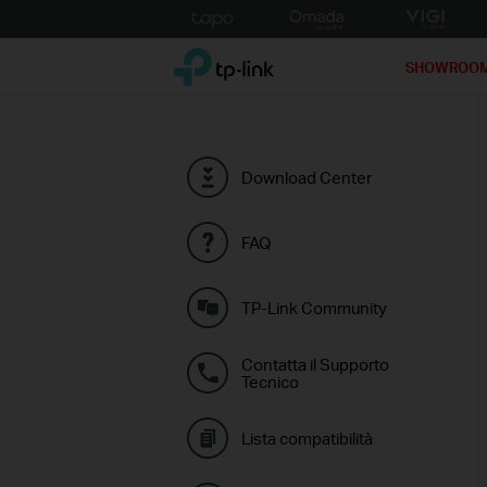
Click
to
TP-Link, Reliably Smart
skip
SHOWROO
the
navigation
bar
Download Center
FAQ
TP-Link Community
Contatta il Supporto
Tecnico
Lista compatibilità