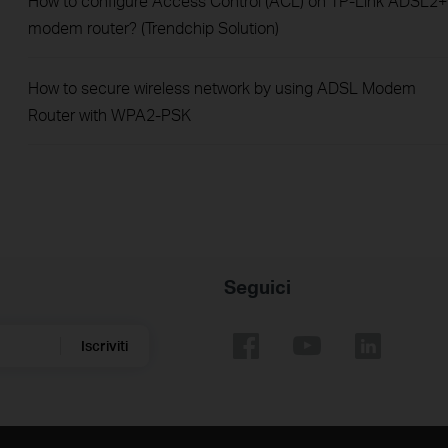
How to configure Access Control (ACL) on TP-Link ADSL2+
modem router? (Trendchip Solution)
How to secure wireless network by using ADSL Modem
Router with WPA2-PSK
Seguici
Iscriviti