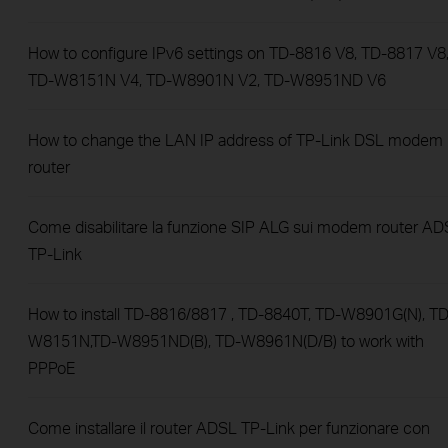
How to configure IPv6 settings on TD-8816 V8, TD-8817 V8
TD-W8151N V4, TD-W8901N V2, TD-W8951ND V6
How to change the LAN IP address of TP-Link DSL modem
router
Come disabilitare la funzione SIP ALG sui modem router A
TP-Link
How to install TD-8816/8817 , TD-8840T, TD-W8901G(N), TD
W8151N,TD-W8951ND(B), TD-W8961N(D/B) to work with
PPPoE
Come installare il router ADSL TP-Link per funzionare con