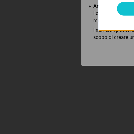
Analytics e Marke
I cookies analitici
migliorarne le funz
I marketing cookie
scopo di creare un 