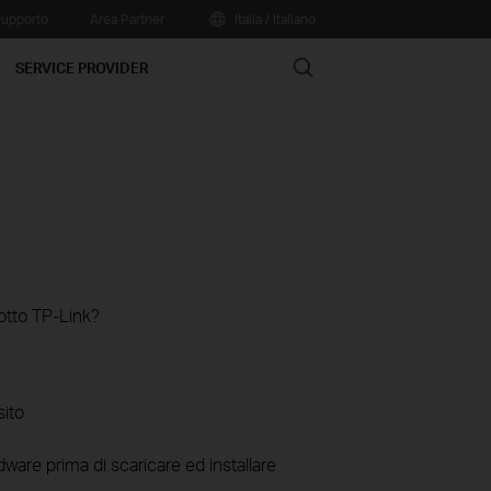
upporto
Area Partner
Italia / Italiano
Search
SERVICE PROVIDER
otto TP-Link?
sito
ware prima di scaricare ed installare