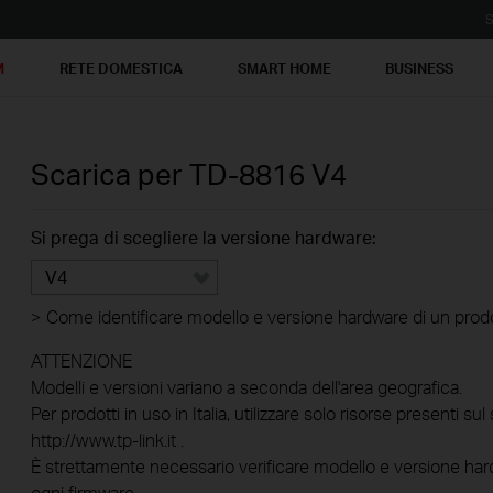
S
M
RETE DOMESTICA
SMART HOME
BUSINESS
Scarica per
TD-8816
V4
Si prega di scegliere la versione hardware:
V4
>
Come identificare modello e versione hardware di un prod
ATTENZIONE
Modelli e versioni variano a seconda dell'area geografica.
Per prodotti in uso in Italia, utilizzare solo risorse presenti sul 
http://www.tp-link.it .
È strettamente necessario verificare modello e versione hard
ogni firmware.