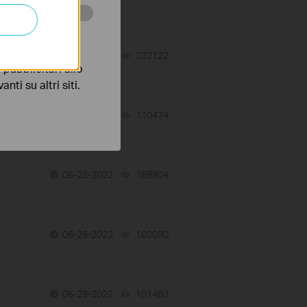
 scopo di
06-29-2022
232122
views
pubblicitari allo
nti su altri siti.
06-29-2022
110474
views
06-29-2022
168904
views
06-29-2022
102090
views
06-29-2022
101483
views