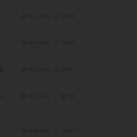
,
09-10-2025
124545
views
09-10-2025
241604
views
DSL
08-22-2011
207827
views
-
06-29-2022
881702
views
08-20-2011
180273
views