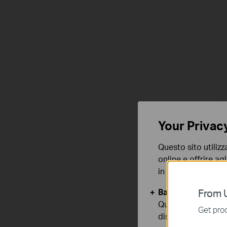
Your Privac
Questo sito utilizz
online e offrire agl
in qualunque mome
Basic Cookies
From U
Questi cookies so
Get prod
disattivati nel tuo