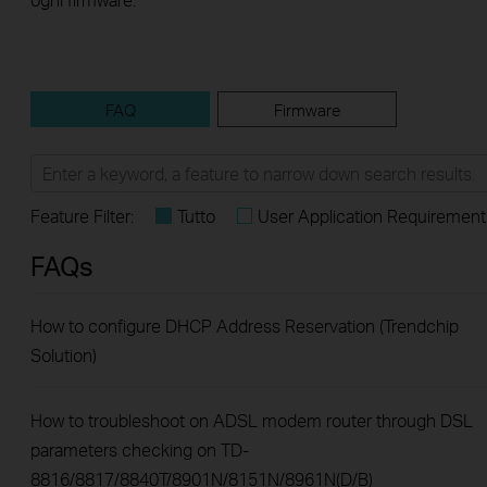
FAQ
Firmware
Feature Filter:
Tutto
User Application Requirement
FAQs
How to configure DHCP Address Reservation (Trendchip
Solution)
How to troubleshoot on ADSL modem router through DSL
parameters checking on TD-
8816/8817/8840T/8901N/8151N/8961N(D/B)