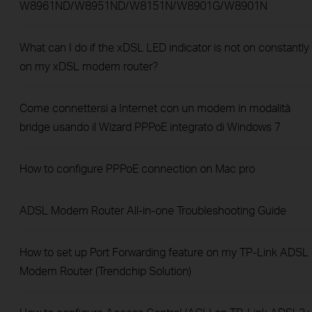
W8961ND/W8951ND/W8151N/W8901G/W8901N
What can I do if the xDSL LED indicator is not on constantly
on my xDSL modem router?
Come connettersi a Internet con un modem in modalità
bridge usando il Wizard PPPoE integrato di Windows 7
How to configure PPPoE connection on Mac pro
ADSL Modem Router All-in-one Troubleshooting Guide
How to set up Port Forwarding feature on my TP-Link ADSL
Modem Router (Trendchip Solution)