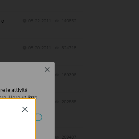
 o
08-22-2011
140862
views
08-20-2011
324718
views
Close
06-29-2022
169396
views
e le attività
e il loro utilizzo
06-29-2022
202585
views
olicy
.
Close
)
ssono essere
m
06-29-2022
209407
views