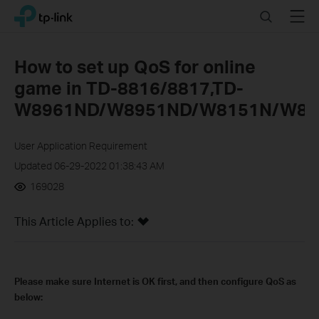
Click
Search
Menu
TP-Link, Reliably Smart
to
skip
the
How to set up QoS for online
navigation
game in TD-8816/8817,TD-
bar
W8961ND/W8951ND/W8151N/W89
User Application Requirement
Updated 06-29-2022 01:38:43 AM
169028
This Article Applies to:
Please make sure Internet is OK first, and then configure QoS as
below: