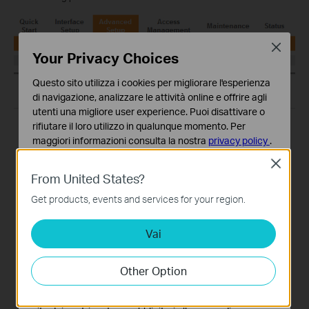
Close
Your Privacy Choices
Questo sito utilizza i cookies per migliorare l'esperienza
di navigazione, analizzare le attività online e offrire agli
utenti una migliore user experience. Puoi disattivare o
rifiutare il loro utilizzo in qualunque momento. Per
maggiori informazioni consulta la nostra
privacy policy
.
Close
Basic Cookies
From United States?
Questi cookies sono necessari per il corretto
funzionamento del sito e non possono essere disattivati
Get products, events and services for your region.
nel tuo sistema.
Vai
Analytics e Marketing Cookies
I cookies analitici ci permettono di analizzare le tue
attività sul nostro sito allo scopo di migliorarne le
Other Option
funzionalità.
I marketing cookies possono essere impostati sul nostro