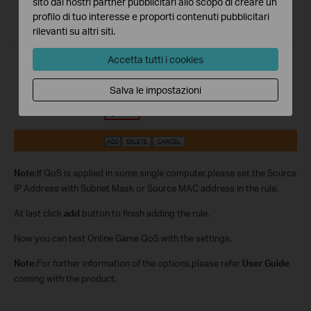
sito dai nostri partner pubblicitari allo scopo di creare un
profilo di tuo interesse e proporti contenuti pubblicitari
rilevanti su altri siti.
Accetta tutti i cookies
Salva le impostazioni
Note
:If QoS is applied in some single computer,please set the Source
IP Address with Subnet Mask or Source MAC address in the rule.
At last click
add
button to finish adding the rule.
Now you can test Online Game QoS with the settings.
Note
:For further information of the options,please refer
User Guide
coming with the product.