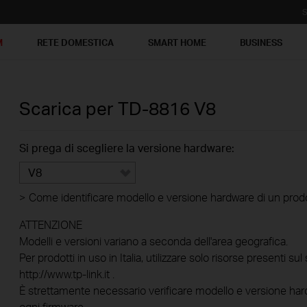
S
M
RETE DOMESTICA
SMART HOME
BUSINESS
Scarica per
TD-8816
V8
Si prega di scegliere la versione hardware:
V8
>
Come identificare modello e versione hardware di un prod
ATTENZIONE
Modelli e versioni variano a seconda dell'area geografica.
Per prodotti in uso in Italia, utilizzare solo risorse presenti sul 
http://www.tp-link.it .
È strettamente necessario verificare modello e versione hard
ogni firmware.