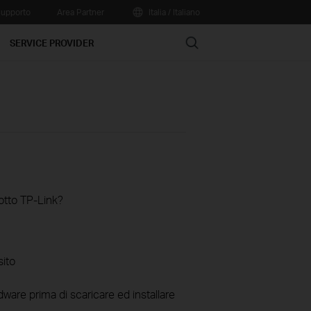
upporto
Area Partner
Italia / Italiano
Search
SERVICE PROVIDER
otto TP-Link?
sito
ware prima di scaricare ed installare