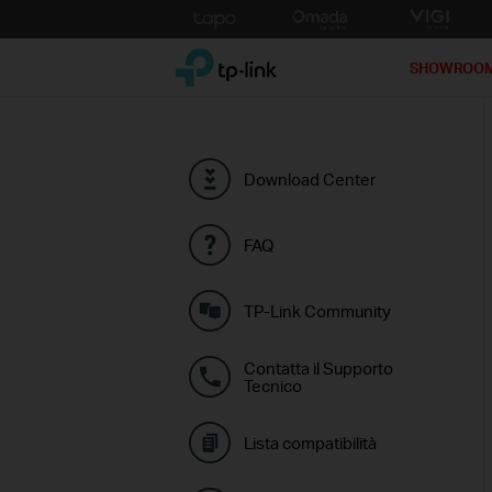
Click
to
TP-Link, Reliably Smart
skip
SHOWROO
the
navigation
bar
Download Center
FAQ
TP-Link Community
Contatta il Supporto
Tecnico
Lista compatibilità