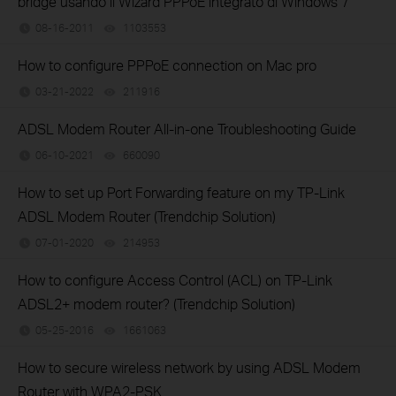
bridge usando il Wizard PPPoE integrato di Windows 7
08-16-2011
1103553
views
How to configure PPPoE connection on Mac pro
03-21-2022
211916
views
ADSL Modem Router All-in-one Troubleshooting Guide
06-10-2021
660090
views
How to set up Port Forwarding feature on my TP-Link
ADSL Modem Router (Trendchip Solution)
07-01-2020
214953
views
How to configure Access Control (ACL) on TP-Link
ADSL2+ modem router? (Trendchip Solution)
05-25-2016
1661063
views
How to secure wireless network by using ADSL Modem
Router with WPA2-PSK