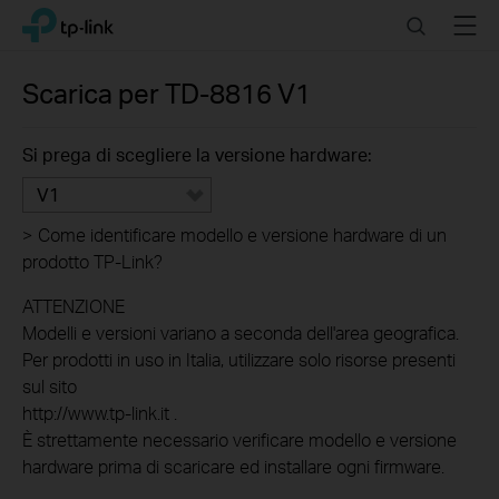
Click
Search
Menu
TP-Link, Reliably Smart
to
skip
the
Scarica per
TD-8816
V1
navigation
bar
Si prega di scegliere la versione hardware:
V1
>
Come identificare modello e versione hardware di un
prodotto TP-Link?
ATTENZIONE
Modelli e versioni variano a seconda dell'area geografica.
Per prodotti in uso in Italia, utilizzare solo risorse presenti
sul sito
http://www.tp-link.it .
È strettamente necessario verificare modello e versione
hardware prima di scaricare ed installare ogni firmware.