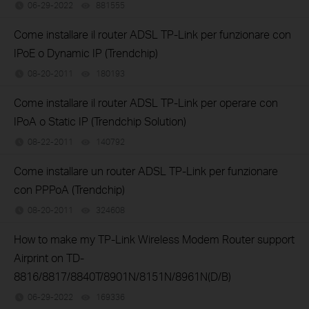
06-29-2022
881555
views
Come installare il router ADSL TP-Link per funzionare con
IPoE o Dynamic IP (Trendchip)
08-20-2011
180193
views
Come installare il router ADSL TP-Link per operare con
IPoA o Static IP (Trendchip Solution)
08-22-2011
140792
views
Come installare un router ADSL TP-Link per funzionare
con PPPoA (Trendchip)
08-20-2011
324608
views
How to make my TP-Link Wireless Modem Router support
Airprint on TD-
8816/8817/8840T/8901N/8151N/8961N(D/B)
06-29-2022
169336
views