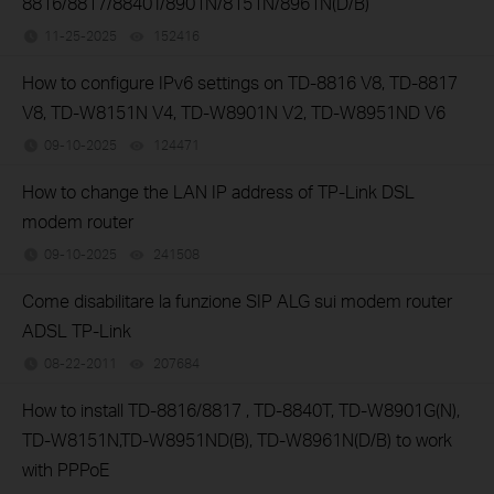
8816/8817/8840T/8901N/8151N/8961N(D/B)
11-25-2025
152416
views
How to configure IPv6 settings on TD-8816 V8, TD-8817
V8, TD-W8151N V4, TD-W8901N V2, TD-W8951ND V6
09-10-2025
124471
views
How to change the LAN IP address of TP-Link DSL
modem router
09-10-2025
241508
views
Come disabilitare la funzione SIP ALG sui modem router
ADSL TP-Link
08-22-2011
207684
views
How to install TD-8816/8817 , TD-8840T, TD-W8901G(N),
TD-W8151N,TD-W8951ND(B), TD-W8961N(D/B) to work
with PPPoE