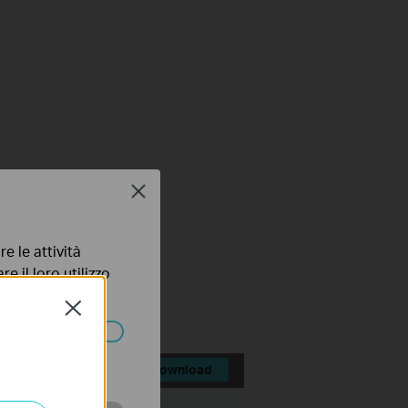
Close
e le attività
mware
e il loro utilizzo
olicy
.
Close
ssono essere
Download