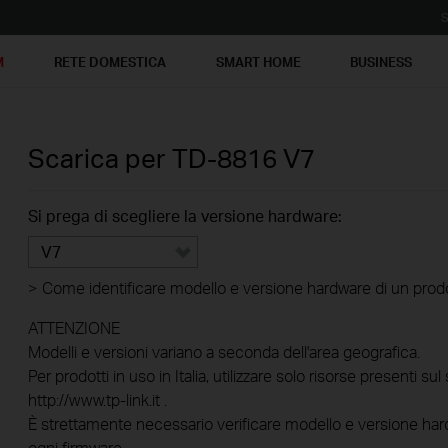
S
M
RETE DOMESTICA
SMART HOME
BUSINESS
Scarica per
TD-8816
V7
Si prega di scegliere la versione hardware:
V7
>
Come identificare modello e versione hardware di un prod
ATTENZIONE
Modelli e versioni variano a seconda dell'area geografica.
Per prodotti in uso in Italia, utilizzare solo risorse presenti sul 
http://www.tp-link.it .
È strettamente necessario verificare modello e versione hard
ogni firmware.