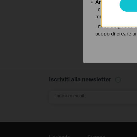
Analytics e Marke
I cookies analitici
migliorarne le funz
I marketing cookie
scopo di creare un 
Iscriviti alla newsletter
Indirizzo email
L'azienda
Stampa