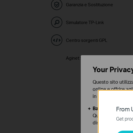
Garanzia e Sostituzione
Simulatore TP-Link
Centro sorgenti GPL
Aginet Solution
Your Privac
Questo sito utilizz
online e offrire agl
in qualunque mome
Basic Cookies
From U
Questi cookies so
Get prod
disattivati nel tuo