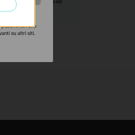
Dimensioni file:
9.84 MB
 scopo di
pubblicitari allo
nti su altri siti.