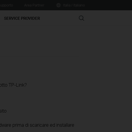
upporto
Area Partner
Italia / Italiano
Search
SERVICE PROVIDER
otto TP-Link?
sito
ware prima di scaricare ed installare