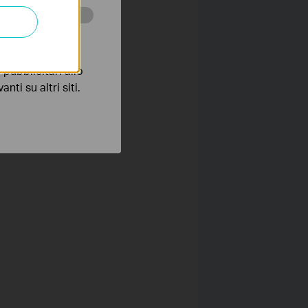
 scopo di
pubblicitari allo
nti su altri siti.