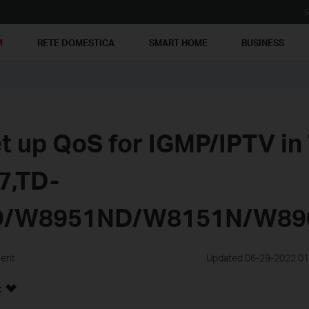
S
M
RETE DOMESTICA
SMART HOME
BUSINESS
t up QoS for IGMP/IPTV in
7,TD-
/W8951ND/W8151N/W89
ment
Updated 06-29-2022 01
: