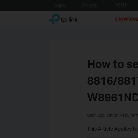
Click
to
TP-Link, Reliably Smart
skip
SHOWROO
the
navigation
bar
How to se
8816/881
W8961ND
User Application Require
This Article Applies to