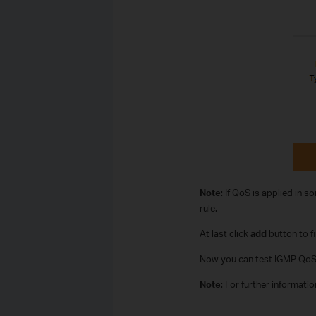
Note
: If QoS is applied in
rule.
At last click
add
button to fi
Now you can test IGMP QoS 
Note
: For further informati