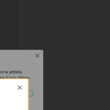
Close
e le attività
e il loro utilizzo
olicy
.
Close
ssono essere