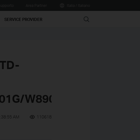
upporto
Area Partner
Italia / Italiano
Search
SERVICE PROVIDER
 TD-
01G/W8901N
:38:55 AM
110618