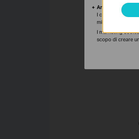
Analytics e Marke
I cookies analitici
migliorarne le funz
I marketing cookie
scopo di creare un 