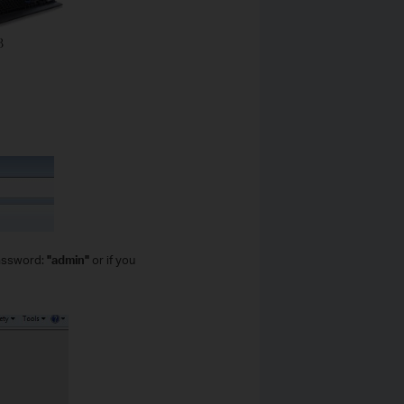
assword:
"admin"
or if you