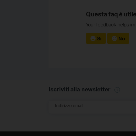
Questa faq è util
Your feedback helps imp
Sì
No
Iscriviti alla newsletter
Indirizzo email