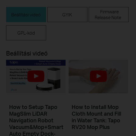
Firmware
Beállítási videó
GYIK
Release Note
GPL-kód
Beállítási videó
How to Setup Tapo
How to Install Mop
MagSlim LiDAR
Cloth Mount and Fill
Navigation Robot
in Water Tank: Tapo
Vacuum&Mop+Smart
RV20 Mop Plus
Auto Empty Dock-