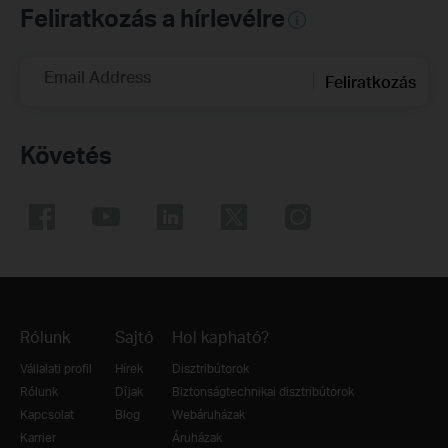
Feliratkozás a hírlevélre
Email Address
Feliratkozás
Követés
Rólunk
Sajtó
Hol kapható?
Vállalati profil
Hírek
Disztribútorok
Rólunk
Díjak
Biztonságtechnikai disztribútorok
Kapcsolat
Blog
Webáruházak
Karrier
Áruházak