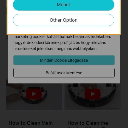
Mehet
Marketing és Elemző Cookie-k
Az elemző cookie -k lehetővé teszik számunkra, hogy
elemezzük weboldalunkon végzett tevékenységeit, hogy
Other Option
javítsuk és módosítsuk webhelyünk működését.
Hirdetési partnereink a weboldalunkon keresztül
marketing cookie -kat állíthatnak be annak érdekében,
hogy érdeklődési körének profilját, és hogy releváns
hirdetéseket jelenítsen meg más webhelyeken.
How to Clean LiDAR
How to Clean
and Sensors
Charging Contacts
Minden Cookie Elfogadása
Beállítások Mentése
How to Clean Main
How to Clean the