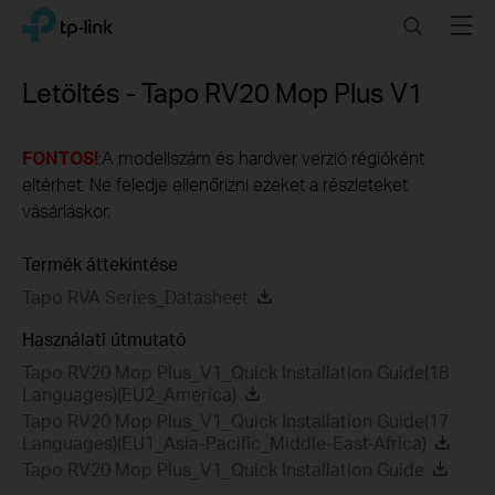
Click
Search
Menu
TP-Link, Reliably Smart
to
skip
the
Letöltés -
Tapo RV20 Mop Plus
V1
navigation
bar
FONTOS!
:A modellszám és hardver verzió régióként
eltérhet. Ne feledje ellenőrizni ezeket a részleteket
vásárláskor.
Termék áttekintése
Tapo RVA Series_Datasheet
Használati útmutató
Tapo RV20 Mop Plus_V1_Quick Installation Guide(18
Languages)(EU2_America)
Tapo RV20 Mop Plus_V1_Quick Installation Guide(17
Languages)(EU1_Asia-Pacific_Middle-East-Africa)
Tapo RV20 Mop Plus_V1_Quick Installation Guide