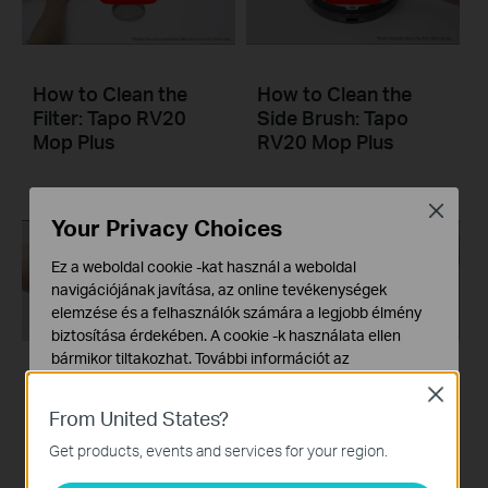
How to Clean the
How to Clean the
Filter: Tapo RV20
Side Brush: Tapo
Mop Plus
RV20 Mop Plus
Close
Your Privacy Choices
Ez a weboldal cookie -kat használ a weboldal
navigációjának javítása, az online tevékenységek
elemzése és a felhasználók számára a legjobb élmény
biztosítása érdekében. A cookie -k használata ellen
bármikor tiltakozhat. További információt az
adatvédelmi irányelveinkben
talál.
How to Clean the
How to Clean the
Close
Main Brush: Tapo
Mop Cloth
From United States?
Alap Cookie-k
RV20 Mop Plus
Ezek a cookie -k a webhely működéséhez szükségesek,
Get products, events and services for your region.
és nem tilthatók le a rendszereiben.