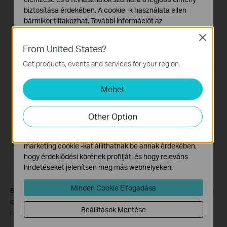
biztosítása érdekében. A cookie -k használata ellen
bármikor tiltakozhat. További információt az
adatvédelmi irányelveinkben
talál.
Close
From United States?
Alap Cookie-k
Ezek a cookie -k a webhely működéséhez szükségesek,
Get products, events and services for your region.
és nem tilthatók le a rendszereiben.
Mehet
Marketing és Elemző Cookie-k
Az elemző cookie -k lehetővé teszik számunkra, hogy
elemezzük weboldalunkon végzett tevékenységeit, hogy
Other Option
javítsuk és módosítsuk webhelyünk működését.
Hirdetési partnereink a weboldalunkon keresztül
marketing cookie -kat állíthatnak be annak érdekében,
hogy érdeklődési körének profilját, és hogy releváns
hirdetéseket jelenítsen meg más webhelyeken.
Minden Cookie Elfogadása
Step 5.
Select
Arrive or Leave
, enable
This Phone/Tablet
, then
choose a location by setting the map coordinates and effective
Beállítások Mentése
radius. Tap
Done
in the top‑right corner.