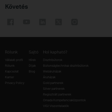
Követés
Rólunk
Sajtó
Hol kapható?
Vállalati profil
Hírek
Disztribútorok
Rólunk
Díjak
Biztonságtechnikai disztribútorok
Kapcsolat
Blog
Webáruházak
Karrier
Áruházak
Privacy Policy
Gold partnerek
Silver partnerek
Regisztrált partnerek
Omada Kompetenciaközpontok
VIGI Viszonteladók