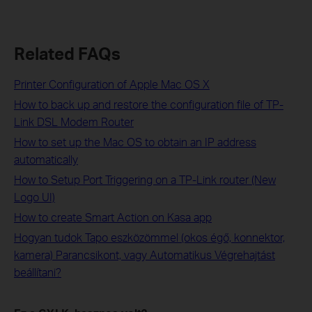
Related FAQs
Printer Configuration of Apple Mac OS X
How to back up and restore the configuration file of TP-
Link DSL Modem Router
How to set up the Mac OS to obtain an IP address
automatically
How to Setup Port Triggering on a TP-Link router (New
Logo UI)
How to create Smart Action on Kasa app
Hogyan tudok Tapo eszközömmel (okos égő, konnektor,
kamera) Parancsikont, vagy Automatikus Végrehajtást
beállítani?