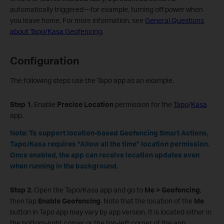
automatically triggered—for example, turning off power when
you leave home. For more information, see
General Questions
about Tapo/Kasa Geofencing
.
Configuration
The following steps use the Tapo app as an example.
Step 1.
Enable
Precise Location
permission for the
Tapo
/
Kasa
app.
Note
: To support location‑based Geofencing Smart Actions,
Tapo/Kasa requires “Allow all the time” location permission.
Once enabled, the app can receive location updates even
when running in the background.
Step 2.
Open the Tapo/Kasa app and go to
Me > Geofencing
,
then tap
Enable Geofencing
. Note that the location of the
Me
button in Tapo app may vary by app version. It is located either in
the bottom‑right corner or the top‑left corner of the app.