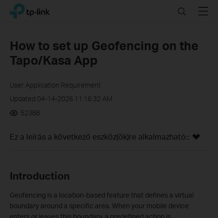
Click
Search
Menu
TP-Link, Reliably Smart
to
skip
the
How to set up Geofencing on the
navigation
Tapo/Kasa App
bar
User Application Requirement
Updated 04-14-2026 11:16:32 AM
52388
Ez a leírás a következő eszköz(ök)re alkalmazható::
Introduction
Geofencing is a location‑based feature that defines a virtual
boundary around a specific area. When your mobile device
enters or leaves this boundary, a predefined action is