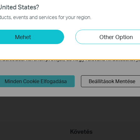
nited States?
a webhely működéséhez szükségesek, és nem tilthatók le a re
ucts, events and services for your region.
mző Cookie-k
-k lehetővé teszik számunkra, hogy elemezzük weboldalunkon
Mehet
Other Option
ogy javítsuk és módosítsuk webhelyünk működését.
ink a weboldalunkon keresztül marketing cookie -kat állítha
deklődési körének profilját, és hogy releváns hirdetéseket 
TD-W8968
00 Mb/s vezeték nélküli N-es USB-s
Minden Cookie Elfogadása
Beállítások Mentése
DSL2+ modem router
Követés