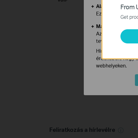
Alap Cookie-k
From U
Ezek a cookie -k 
Get prod
Marketing és Ele
Az elemző cookie 
tevékenységeit, h
Hirdetési partnere
érdekében, hogy ér
webhelyeken.
3
A
Feliratkozás a hírlevélre