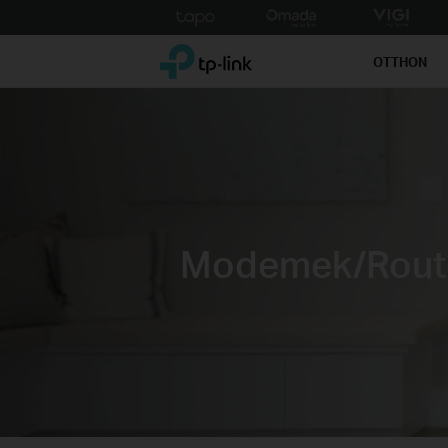
Click
to
TP-Link, Reliably Smart
skip
OTTHON
the
navigation
bar
Modemek/Rout