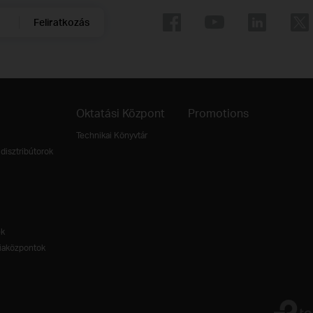
Feliratkozás
Oktatási Központ
Promotions
Technikai Könyvtár
disztribútorok
ek
aközpontok