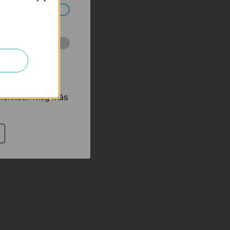
ndszereiben.
 végzett
tnak be annak
jelenítsen meg más