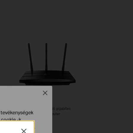
Close
Archer VR400
AC1200 vezeték nélküli gigabites
e tevékenységek
VDSL/ADSL modem router
 cookie -k
yelveinkben
talál.
Close