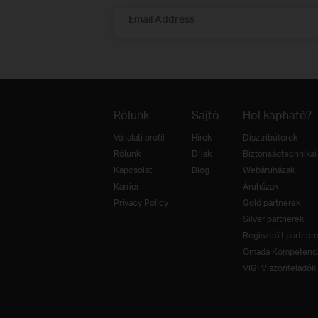
Email Address
Rólunk
Sajtó
Hol kapható?
Vállalati profil
Hírek
Disztribútorok
Rólunk
Díjak
Biztonságtechnikai 
Kapcsolat
Blog
Webáruházak
Karrier
Áruházak
Privacy Policy
Gold partnerek
Silver partnerek
Regisztrált partner
Omada Kompetenci
VIGI Viszonteladók