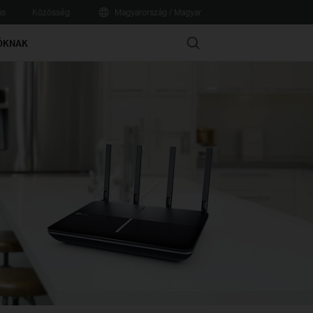
ás
Közösség
Magyarország / Magyar
Search
ÓKNAK