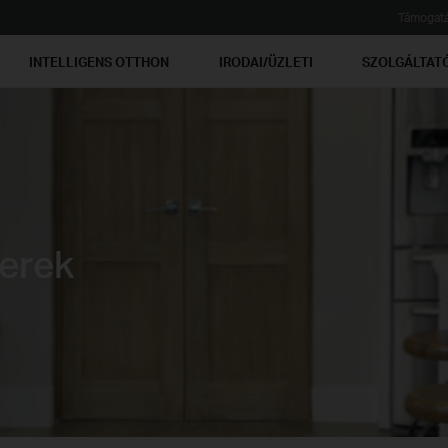
Támogat
INTELLIGENS OTTHON
IRODAI/ÜZLETI
SZOLGÁLTAT
erek