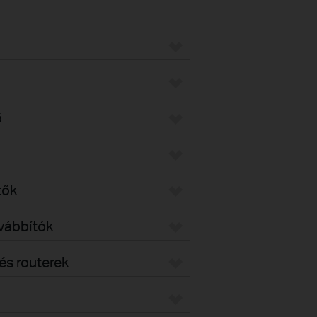
ő
tők
ovábbítók
s routerek