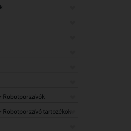
k
k
k > Robotporszívók
k > Robotporszívó tartozékok