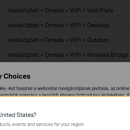
Irodai/üzleti > Omada > WiFi > Wall Plate
Irodai/üzleti > Omada > WiFi > Desktop
Irodai/üzleti > Omada > WiFi > Outdoor
Irodai/üzleti > Omada > WiFi > Wireless Bridge
Irodai/üzleti > Omada > Switch-ek > Aggregati
y Choices
Irodai/üzleti > Omada > Switch-ek > Access
ie -kat használ a weboldal navigációjának javítása, az onlin
használók számára a legjobb élmény biztosítása érdekében. A
Irodai/üzleti > Omada > Switch-ek > Campus
ármikor tiltakozhat. További információt az
adatvédelmi irán
Irodai/üzleti > Omada > Switch-ek > Access Pr
nited States?
a webhely működéséhez szükségesek, és nem tilthatók le a re
ucts, events and services for your region.
Irodai/üzleti > Omada > Switch-ek > Access Pl