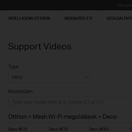
Támogat
INTELLIGENS OTTHON
IRODAI/ÜZLETI
SZOLGÁLTAT
Support Videos
Type:
Mind
Modellszám:
Otthon
Intelligens otthon
Otthon > Mesh Wi-Fi megoldások > Deco
Irodai/üzleti
Deco BE25
Deco BE25
Deco BE65
Szolgáltatóknak