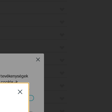
on
Close
e tevékenységek
 cookie -k
yelveinkben
talál.
Close
o
ndszereiben.
us