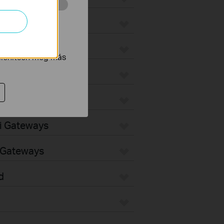
 végzett
ax
tnak be annak
jelenítsen meg más
teways
ways
Fi Gateways
d Gateways
d