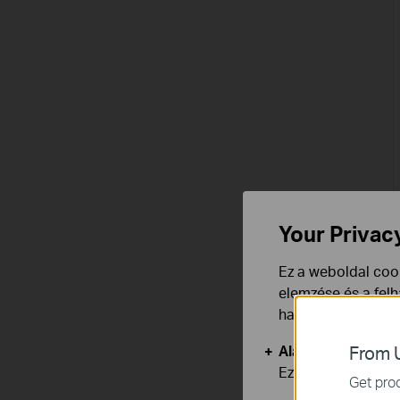
Your Privac
Ez a weboldal cook
elemzése és a fel
használata ellen b
Alap Cookie-k
From U
Ezek a cookie -k 
Get prod