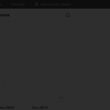
ás
Közösség
Magyarország / Magyar
Search
ÓKNAK
Deco BE85
Deco BE25