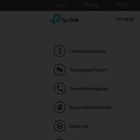
Click
to
TP-Link, Reliably Smart
skip
OTTHON
the
navigation
bar
Letöltési központ
Támogatási fórum
Terméktámogatás
Kompatibilitási listák
Garancia