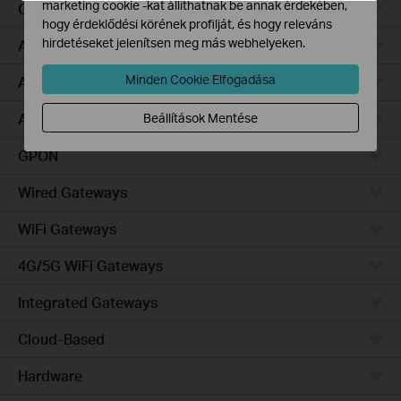
marketing cookie -kat állíthatnak be annak érdekében,
Campus
hogy érdeklődési körének profilját, és hogy releváns
hirdetéseket jelenítsen meg más webhelyeken.
Access Pro
Minden Cookie Elfogadása
Access Plus
Access Max
Beállítások Mentése
GPON
Wired Gateways
WiFi Gateways
4G/5G WiFi Gateways
Integrated Gateways
Cloud-Based
Hardware