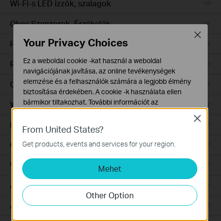
Wi-Fi-s LED izzók, szalagok
Okos Szenzorok, Érzékelők
Close
Your Privacy Choices
Robotporszívók
Ez a weboldal cookie -kat használ a weboldal
Robotporszívó tartozékok
navigációjának javítása, az online tevékenységek
elemzése és a felhasználók számára a legjobb élmény
Ceiling Mount
biztosítása érdekében. A cookie -k használata ellen
bármikor tiltakozhat. További információt az
Wall Plate
adatvédelmi irányelveinkben
talál.
Close
Desktop
From United States?
Alap Cookie-k
Ezek a cookie -k a webhely működéséhez szükségesek,
Get products, events and services for your region.
Outdoor
és nem tilthatók le a rendszereiben.
Wireless Bridge
Mehet
Marketing és Elemző Cookie-k
Az elemző cookie -k lehetővé teszik számunkra, hogy
Aggregation
elemezzük weboldalunkon végzett tevékenységeit, hogy
Other Option
javítsuk és módosítsuk webhelyünk működését.
Access
Hirdetési partnereink a weboldalunkon keresztül