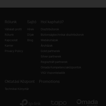
Rólunk
Sajtó
Hol kapható?
Vállalati profil
Hírek
Disztribútorok
Rólunk
Díjak
Biztonságtechnikai disztribútorok
Kapcsolat
Blog
Webáruházak
Karrier
Áruházak
Privacy Policy
Gold partnerek
Silver partnerek
Regisztrált partnerek
Omada Kompetenciaközpontok
VIGI Viszonteladók
Oktatási Központ
Promotions
Technikai Könyvtár