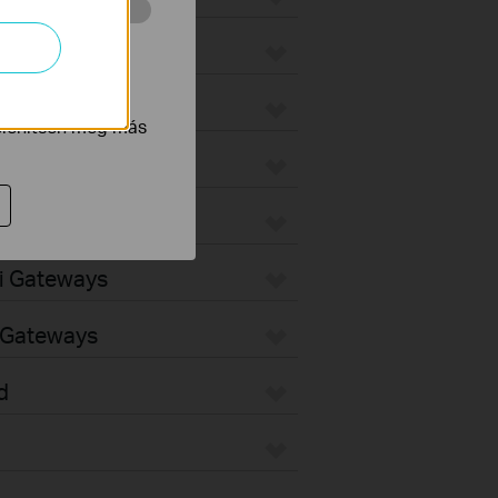
 végzett
ax
tnak be annak
jelenítsen meg más
teways
ways
Fi Gateways
d Gateways
d