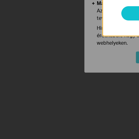
Marketing és Ele
Az elemző cookie 
tevékenységeit, h
Hirdetési partnere
érdekében, hogy ér
webhelyeken.