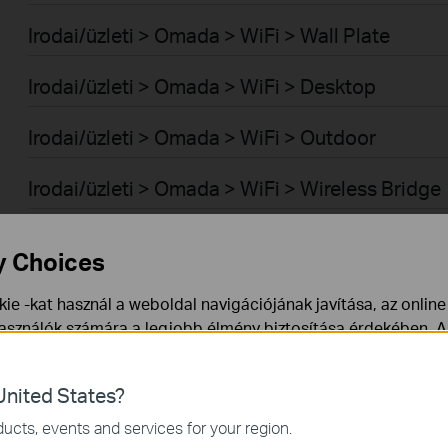
Irodai/üzleti > Omada > WiFi > Wall Plate
Irodai/üzleti > Omada > WiFi > Desktop
Irodai/üzleti > Omada > WiFi > Outdoor
Irodai/üzleti > Omada > WiFi > Wireless Bridge
Irodai/üzleti > Omada > Switch-ek > Aggregati
y Choices
Irodai/üzleti > Omada > Switch-ek > Access
ie -kat használ a weboldal navigációjának javítása, az onlin
használók számára a legjobb élmény biztosítása érdekében. A
Irodai/üzleti > Omada > Switch-ek > Campus
ármikor tiltakozhat. További információt az
adatvédelmi irán
Irodai/üzleti > Omada > Switch-ek > Access Pr
nited States?
a webhely működéséhez szükségesek, és nem tilthatók le a re
ucts, events and services for your region.
Irodai/üzleti > Omada > Switch-ek > Access Pl