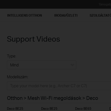
Támogat
INTELLIGENS OTTHON
IRODAI/ÜZLETI
SZOLGÁLTAT
Support Videos
Type:
Mind
Modellszám:
Otthon
Intelligens otthon
Otthon > Mesh Wi-Fi megoldások > Deco
Irodai/üzleti
Deco BE25
Deco BE25
Deco BE65
Szolgáltatóknak