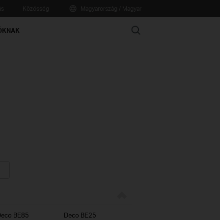
ás
Közösség
Magyarország / Magyar
Search
ÓKNAK
Deco BE85
Deco BE25