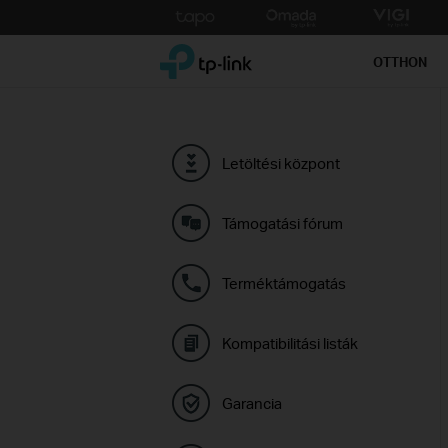
Click
to
TP-Link, Reliably Smart
skip
OTTHON
the
navigation
bar
Letöltési központ
Támogatási fórum
Terméktámogatás
Kompatibilitási listák
Garancia