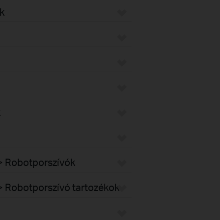
k
k
k > Robotporszívók
k > Robotporszívó tartozékok