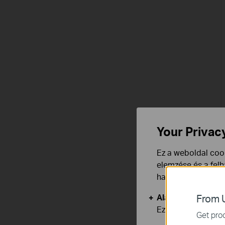
Your Privac
Ez a weboldal cook
elemzése és a fel
használata ellen b
Alap Cookie-k
From U
Ezek a cookie -k 
Get prod