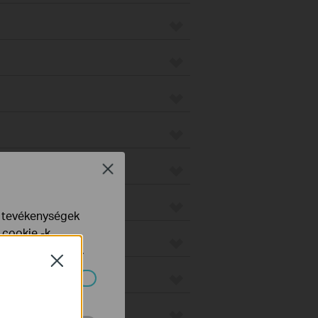
on
Close
e tevékenységek
 cookie -k
yelveinkben
talál.
Close
o
ndszereiben.
us