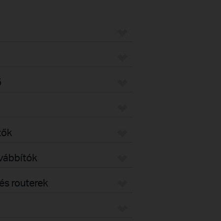
ő
tők
ovábbítók
s routerek