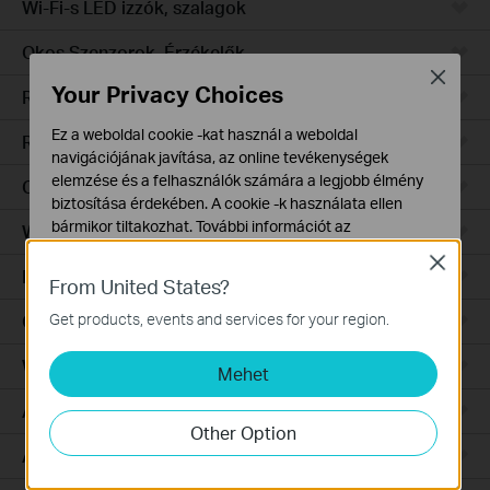
Wi-Fi-s LED izzók, szalagok
Okos Szenzorok, Érzékelők
Close
Your Privacy Choices
Robotporszívók
Ez a weboldal cookie -kat használ a weboldal
Robotporszívó tartozékok
navigációjának javítása, az online tevékenységek
elemzése és a felhasználók számára a legjobb élmény
Ceiling Mount
biztosítása érdekében. A cookie -k használata ellen
bármikor tiltakozhat. További információt az
Wall Plate
adatvédelmi irányelveinkben
talál.
Close
Desktop
From United States?
Alap Cookie-k
Ezek a cookie -k a webhely működéséhez szükségesek,
Get products, events and services for your region.
Outdoor
és nem tilthatók le a rendszereiben.
Wireless Bridge
Mehet
Marketing és Elemző Cookie-k
Az elemző cookie -k lehetővé teszik számunkra, hogy
Aggregation
elemezzük weboldalunkon végzett tevékenységeit, hogy
Other Option
javítsuk és módosítsuk webhelyünk működését.
Access
Hirdetési partnereink a weboldalunkon keresztül