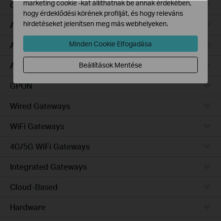
marketing cookie -kat állíthatnak be annak érdekében,
Campus
hogy érdeklődési körének profilját, és hogy releváns
hirdetéseket jelenítsen meg más webhelyeken.
Access Pro
Minden Cookie Elfogadása
Access Plus
Access Max
Beállítások Mentése
GPON
Wired Gateways
WiFi Gateways
4G/5G WiFi Gateways
Integrated Gateways
Cloud-Based
Hardware