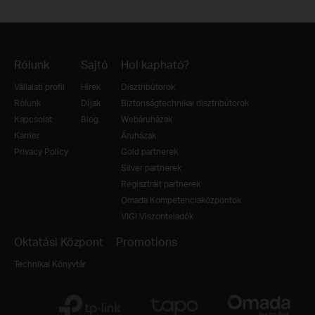
Rólunk
Sajtó
Hol kapható?
Vállalati profil
Hírek
Disztribútorok
Rólunk
Díjak
Biztonságtechnikai disztribútorok
Kapcsolat
Blog
Webáruházak
Karrier
Áruházak
Privacy Policy
Gold partnerek
Silver partnerek
Regisztrált partnerek
Omada Kompetenciaközpontok
VIGI Viszonteladók
Oktatási Központ
Promotions
Technikai Könyvtár