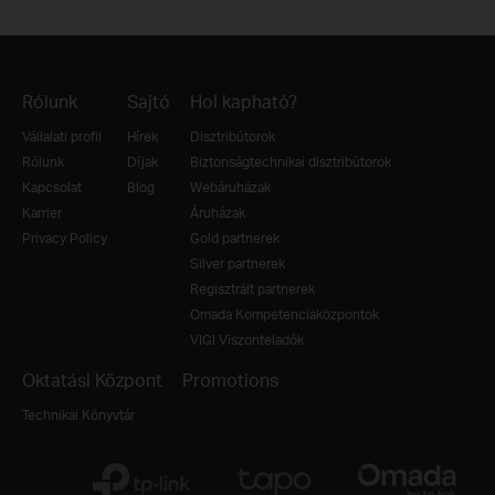
Rólunk
Sajtó
Hol kapható?
Vállalati profil
Hírek
Disztribútorok
Rólunk
Díjak
Biztonságtechnikai disztribútorok
Kapcsolat
Blog
Webáruházak
Karrier
Áruházak
Privacy Policy
Gold partnerek
Silver partnerek
Regisztrált partnerek
Omada Kompetenciaközpontok
VIGI Viszonteladók
Oktatási Központ
Promotions
Technikai Könyvtár