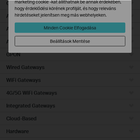
marketing cookie -kat állíthatnak be annak érdekében,
Campus
hogy érdeklődési körének profilját, és hogy releváns
hirdetéseket jelenítsen meg más webhelyeken.
Access Pro
Minden Cookie Elfogadása
Access Plus
Access Max
Beállítások Mentése
GPON
Wired Gateways
WiFi Gateways
4G/5G WiFi Gateways
Integrated Gateways
Cloud-Based
Hardware