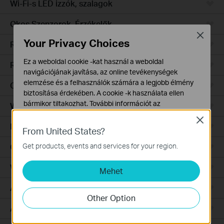
Wi-Fi-s LED izzók, szalagok
Okos Szenzorok, Érzékelők
Close
Your Privacy Choices
Robotporszívók
Ez a weboldal cookie -kat használ a weboldal
Robotporszívó tartozékok
navigációjának javítása, az online tevékenységek
elemzése és a felhasználók számára a legjobb élmény
Ceiling Mount
biztosítása érdekében. A cookie -k használata ellen
bármikor tiltakozhat. További információt az
Wall Plate
adatvédelmi irányelveinkben
talál.
Close
Desktop
From United States?
Alap Cookie-k
Ezek a cookie -k a webhely működéséhez szükségesek,
Get products, events and services for your region.
Outdoor
és nem tilthatók le a rendszereiben.
Wireless Bridge
Mehet
Marketing és Elemző Cookie-k
Az elemző cookie -k lehetővé teszik számunkra, hogy
Aggregation
elemezzük weboldalunkon végzett tevékenységeit, hogy
Other Option
javítsuk és módosítsuk webhelyünk működését.
Access
Hirdetési partnereink a weboldalunkon keresztül