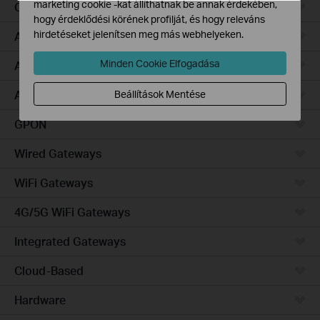
marketing cookie -kat állíthatnak be annak érdekében,
Campus
hogy érdeklődési körének profilját, és hogy releváns
hirdetéseket jelenítsen meg más webhelyeken.
Access Pro
Minden Cookie Elfogadása
Access Plus
Access Max
Beállítások Mentése
GPON
Wired Gateways
WiFi Gateways
4G/5G WiFi Gateways
Integrated Gateways
Cloud-Based
Hardware