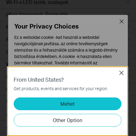
Wi-Fi-s LED izzók, szalagok
Okos Szenzorok, Érzékelők
Close
Your Privacy Choices
Robotporszívók
Ez a weboldal cookie -kat használ a weboldal
Robotporszívó tartozékok
navigációjának javítása, az online tevékenységek
elemzése és a felhasználók számára a legjobb élmény
Ceiling Mount
biztosítása érdekében. A cookie -k használata ellen
bármikor tiltakozhat. További információt az
Wall Plate
adatvédelmi irányelveinkben
talál.
Close
Desktop
From United States?
Alap Cookie-k
Ezek a cookie -k a webhely működéséhez szükségesek,
Get products, events and services for your region.
Outdoor
és nem tilthatók le a rendszereiben.
Wireless Bridge
Mehet
Marketing és Elemző Cookie-k
Az elemző cookie -k lehetővé teszik számunkra, hogy
Aggregation
elemezzük weboldalunkon végzett tevékenységeit, hogy
Other Option
javítsuk és módosítsuk webhelyünk működését.
Access
Hirdetési partnereink a weboldalunkon keresztül