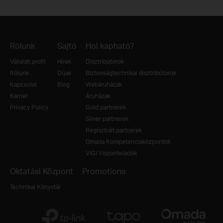
Rólunk
Sajtó
Hol kapható?
Vállalati profil
Hírek
Disztribútorok
Rólunk
Díjak
Biztonságtechnikai disztribútorok
Kapcsolat
Blog
Webáruházak
Karrier
Áruházak
Privacy Policy
Gold partnerek
Silver partnerek
Regisztrált partnerek
Omada Kompetenciaközpontok
VIGI Viszonteladók
Oktatási Központ
Promotions
Technikai Könyvtár