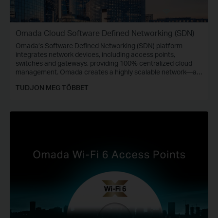
Omada Cloud Software Defined Networking (SDN)
Omada’s Software Defined Networking (SDN) platform
integrates network devices, including access points,
switches and gateways, providing 100% centralized cloud
management. Omada creates a highly scalable network—all
controlled from a single interface. Seamless wireless and
TUDJON MEG TÖBBET
wired connections are provided, ideal for use in hospitality,
education, retail, offices, and more.