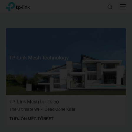
Click
Search
Menu
TP-Link, Reliably Smart
to
skip
the
navigation
bar
TP-Link Mesh for Deco
The Ultimate Wi-Fi Dead-Zone Killer
TUDJON MEG TÖBBET