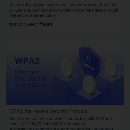
Need to deploy your surveillance cameras in your farm? Try
TP-Link PoE technology to transmit power and data through
one single Ethernet cable.
TUDJON MEG TÖBBET
WPA3, the Newest Security Protocol
Want to enhance the network security in public WiFi and
home WiFi? Try TP-Link WPA3 technology!
To maximum the safety of enterprise and your home WiFi,