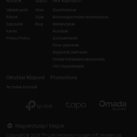
Rólunk
Sajtó
Hol kapható?
Vállalati profil
Hírek
Disztribútorok
Rólunk
Díjak
Biztonságtechnikai disztribútorok
Kapcsolat
Blog
Webáruházak
Karrier
Áruházak
Privacy Policy
Gold partnerek
Silver partnerek
Regisztrált partnerek
Omada Kompetenciaközpontok
VIGI Viszonteladók
Oktatási Központ
Promotions
Technikai Könyvtár
Magyarország / Magyar
Copyright © 2026 TP-Link Networks Hungary Kft. Minden jog