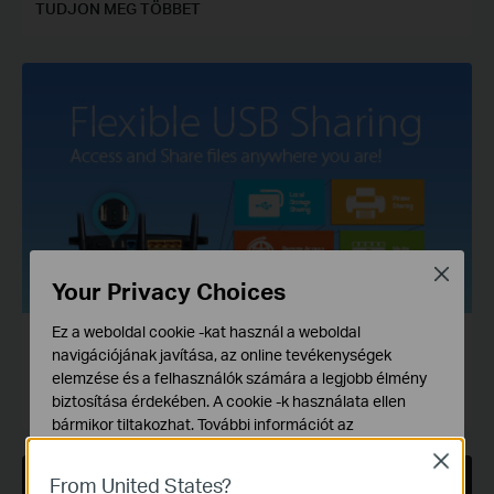
TUDJON MEG TÖBBET
Close
Your Privacy Choices
Ez a weboldal cookie -kat használ a weboldal
Flexible USB Sharing
navigációjának javítása, az online tevékenységek
Access and Share files anywhere you are
elemzése és a felhasználók számára a legjobb élmény
biztosítása érdekében. A cookie -k használata ellen
TUDJON MEG TÖBBET
bármikor tiltakozhat. További információt az
adatvédelmi irányelveinkben
talál.
Close
From United States?
Alap Cookie-k