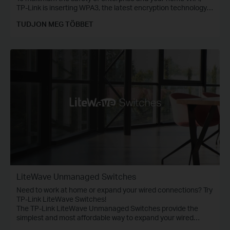
TP-Link is inserting WPA3, the latest encryption technology,
into Omada access points, WiFi routers, range extenders,
TUDJON MEG TÖBBET
and more devices.
LiteWave Unmanaged Switches
Need to work at home or expand your wired connections? Try
TP-Link LiteWave Switches!
The TP-Link LiteWave Unmanaged Switches provide the
simplest and most affordable way to expand your wired
network. Just plug and play!