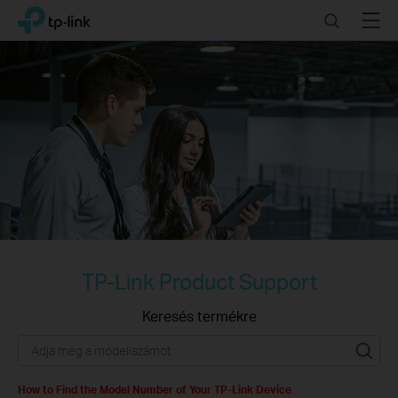
Click
Search
Menu
TP-Link, Reliably Smart
to
skip
the
navigation
bar
TP-Link Product Support
Keresés termékre
How to Find the Model Number of Your TP-Link Device