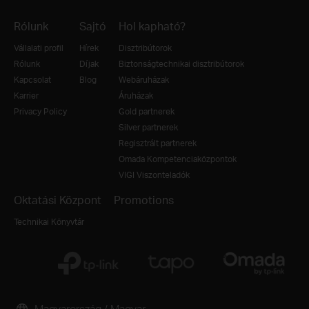
Rólunk
Sajtó
Hol kapható?
Vállalati profil
Hírek
Disztribútorok
Rólunk
Díjak
Biztonságtechnikai disztribútorok
Kapcsolat
Blog
Webáruházak
Karrier
Áruházak
Privacy Policy
Gold partnerek
Silver partnerek
Regisztrált partnerek
Omada Kompetenciaközpontok
VIGI Viszonteladók
Oktatási Központ
Promotions
Technikai Könyvtár
Magyarország / Magyar