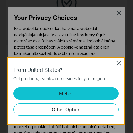
Close
Your Privacy Choices
Garancia
Ez a weboldal cookie -kat használ a weboldal
navigációjának javítása, az online tevékenységek
elemzése és a felhasználók számára a legjobb élmény
biztosítása érdekében. A cookie -k használata ellen
bármikor tiltakozhat. További információt az
adatvédelmi irányelveinkben
talál.
Close
From United States?
Alap Cookie-k
Ezek a cookie -k a webhely működéséhez szükségesek,
Get products, events and services for your region.
TP-Link szimulátorok
és nem tilthatók le a rendszereiben.
Gyakoroljon a TP-LINK termékek webes beállítási felületén.
Mehet
Marketing és Elemző Cookie-k
Az elemző cookie -k lehetővé teszik számunkra, hogy
elemezzük weboldalunkon végzett tevékenységeit, hogy
Other Option
javítsuk és módosítsuk webhelyünk működését.
Hirdetési partnereink a weboldalunkon keresztül
marketing cookie -kat állíthatnak be annak érdekében,
hogy érdeklődési körének profilját, és hogy releváns