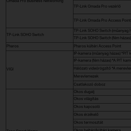
Omada Pro Business Networking
TP-Link Omada Pro vezérlő
TP-Link Omada Pro Access Point
TP-Link SOHO Switch (műanyag h
TP-Link SOHO Switch
TP-Link SOHO Switch (fém házas)
Pharos
Pharos kültéri Access Point
IP-kamera (műanyag házas) *P/T 
IP-kamera (fém házas) *A P/T kame
Hálózati videórögzítő *A merevle
VIGI
Merevlemezek
Csatlakozó doboz
Okos dugalj
Okos világítás
Okos kapcsoló
Okos érzékelő
Okos termosztát
Okos beltéri/kültéri kamera
Tapo Smart Home