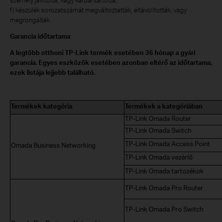
f) készülék sorozatszámát megváltoztatták, eltávolították, vagy
megrongálták.
Garancia időtartama
A legtöbb otthoni TP-Link termék esetében 36 hónap a gyári
garancia. Egyes eszközök esetében azonban eltérő az időtartama,
ezek listája lejjebb található.
Termékek kategória
Termékek a kategóriában
TP-Link Omada Router
TP-Link Omada Switch
TP-Link Omada Access Point
Omada Business Networking
TP-Link Omada vezérlő
TP-Link Omada tartozékok
TP-Link Omada Pro Router
TP-Link Omada Pro Switch