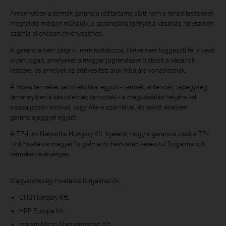
Amennyiben a termék garancia időtartama alatt nem a rendeltetésének
megfelelő módon működik, a garanciális igényét a vásárlás helyszínén
számla ellenében érvényesítheti.
A garancia nem zárja ki, nem korlátozza, illetve nem függeszti fel a vevő
olyan jogait, amelyeket a magyar jogrendszer biztosít a vásárlók
részére, és amelyek az értékesített áruk hibájára vonatkoznak.
A hibás terméket tartozékokkal együtt - termék, antennák, tápegység
(amennyiben a készülékhez tartoztak) - a megvásárlás helyére kell
visszajuttatni blokkal, vagy Áfa-s számlával, és adott esetben
garanciajeggyel együtt.
A TP-Link Networks Hungary Kft. kijelenti, hogy a garancia csak a TP-
Link hivatalos magyar forgalmazói hálózatán keresztül forgalmazott
termékekre érvényes.
Magyarországi hivatalos forgalmazók:
CHS Hungary Kft.
HRP Europe Kft.
Ingram Micro Magyarország Kft.