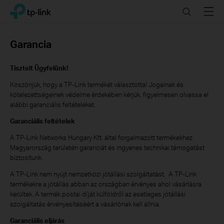
Click
Search
Menu
TP-Link, Reliably Smart
to
skip
the
Garancia
navigation
bar
Tisztelt Ügyfelünk!
Köszönjük, hogy a TP-Link termékét választotta! Jogainak és
kötelezettségeinek védelme érdekében kérjük, figyelmesen olvassa el
alábbi garanciális feltételeket.
Garanciális feltételek
A TP-Link Networks Hungary Kft. által forgalmazott termékekhez
Magyarország területén garanciát és ingyenes technikai támogatást
biztosítunk.
A TP-Link nem nyújt nemzetközi jótállási szolgáltatást. A TP-Link
termékekre a jótállás abban az országban érvényes ahol vásárlásra
kerültek. A termék postai díját külföldről az esetleges jótállási
szolgáltatás érvényesítéséért a vásárlónak kell állnia.
Garanciális eljárás