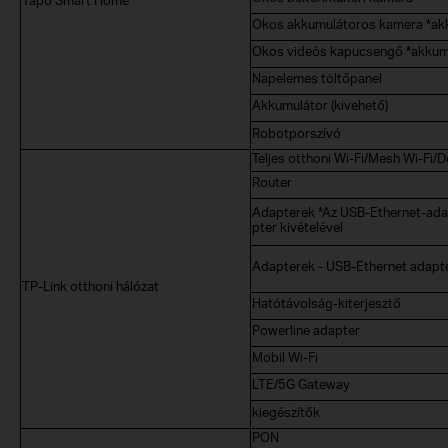
Okos akkumulátoros kamera *akk
Okos videós kapucsengő *akkumu
Napelemes töltőpanel
Akkumulátor (kivehető)
Robotporszívó
Teljes otthoni Wi-Fi/Mesh Wi-Fi/
Router
Adapterek *Az USB-Ethernet-ada
pter kivételével
Adapterek - USB-Ethernet adapt
TP-Link otthoni hálózat
Hatótávolság-kiterjesztő
Powerline adapter
Mobil Wi-Fi
LTE/5G Gateway
kiegészítők
PON