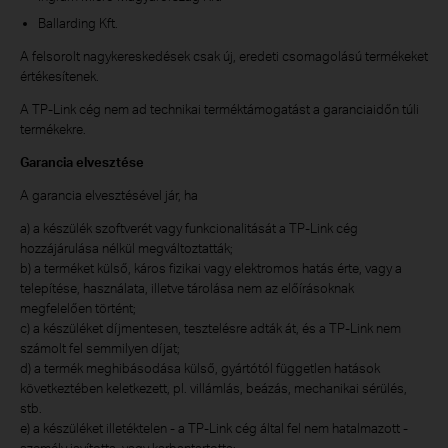
Ballarding Kft.
A felsorolt nagykereskedések csak új, eredeti csomagolású termékeket
értékesítenek.
A TP-Link cég nem ad technikai terméktámogatást a garanciaidőn túli
termékekre.
Garancia elvesztése
A garancia elvesztésével jár, ha
a) a készülék szoftverét vagy funkcionalitását a TP-Link cég
hozzájárulása nélkül megváltoztatták;
b) a terméket külső, káros fizikai vagy elektromos hatás érte, vagy a
telepítése, használata, illetve tárolása nem az előírásoknak
megfelelően történt;
c) a készüléket díjmentesen, tesztelésre adták át, és a TP-Link nem
számolt fel semmilyen díjat;
d) a termék meghibásodása külső, gyártótól független hatások
következtében keletkezett, pl. villámlás, beázás, mechanikai sérülés,
stb.
e) a készüléket illetéktelen - a TP-Link cég által fel nem hatalmazott -
személy javította, vagy karbantartotta;