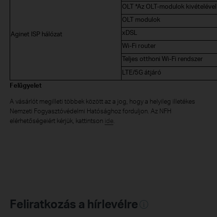
OLT *Az OLT-modulok kivételével
OLT modulok
xDSL
Aginet ISP hálózat
Wi-Fi router
Teljes otthoni Wi-Fi rendszer
LTE/5G átjáró
Felügyelet
A vásárlót megilleti többek között az a jog, hogy a helyileg illetékes
Nemzeti Fogyasztóvédelmi Hatósághoz forduljon. Az NFH
elérhetőségeiért kérjük, kattintson
ide
.
Feliratkozás a hírlevélre