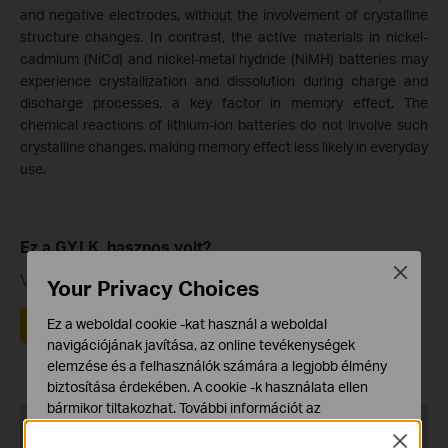
and negative electrodes, without the involvement of crystalline
structure changes. In contrast, the active materials in nickel-
cadmium (NiCd) and nickel-metal hydride (NiMH) batteries may
experience crystallization and dissolution during charge and
discharge processes, a key factor in memory effect. The
chemical reactions of lithium-ion batteries do not involve such
crystalline changes, making memory effect less likely in everyday
use.
Ez a GY.I.K. hasznos volt?
Close
Véleménye segíti az oldal fejlesztését
Your Privacy Choices
Ez a weboldal cookie -kat használ a weboldal
Igen
Nem
navigációjának javítása, az online tevékenységek
elemzése és a felhasználók számára a legjobb élmény
biztosítása érdekében. A cookie -k használata ellen
bármikor tiltakozhat. További információt az
Recommend Products
adatvédelmi irányelveinkben
talál.
Close