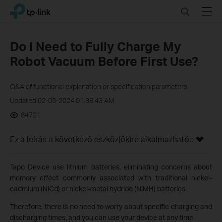
Click
Search
Menu
TP-Link, Reliably Smart
to
skip
the
Do I Need to Fully Charge My
navigation
Robot Vacuum Before First Use?
bar
Q&A of functional explanation or specification parameters
Updated 02-05-2024 01:36:43 AM
84721
Ez a leírás a következő eszköz(ök)re alkalmazható::
Tapo Device use lithium batteries, eliminating concerns about
memory effect commonly associated with traditional nickel-
cadmium (NiCd) or nickel-metal hydride (NiMH) batteries.
Therefore, there is no need to worry about specific charging and
discharging times, and you can use your device at any time.