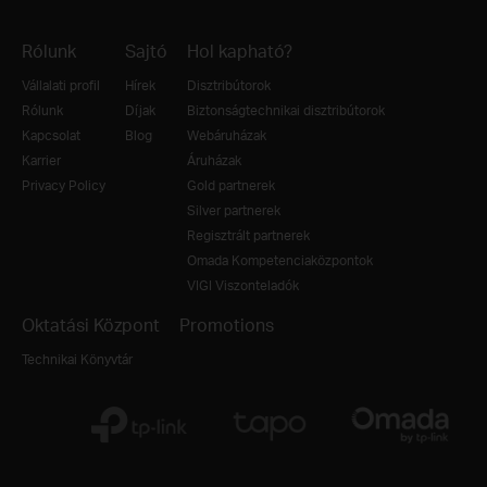
Rólunk
Sajtó
Hol kapható?
Vállalati profil
Hírek
Disztribútorok
Rólunk
Díjak
Biztonságtechnikai disztribútorok
Kapcsolat
Blog
Webáruházak
Karrier
Áruházak
Privacy Policy
Gold partnerek
Silver partnerek
Regisztrált partnerek
Omada Kompetenciaközpontok
VIGI Viszonteladók
Oktatási Központ
Promotions
Technikai Könyvtár