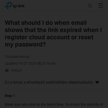
Click
Search
Menu
TP-Link, Reliably Smart
to
skip
the
What should I do when email
navigation
shows that the link expired when I
bar
register cloud account or reset
my password?
Troubleshooting
Updated 10-27-2025 08:23:19 AM
134024
Ez a leírás a következő eszköz(ök)re alkalmazható::
Step 1
Make sure you click on the link in time. To ensure the security of