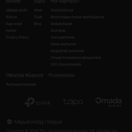
Rólunk
Sajtó
Hol kapható?
Vállalati profil
Hírek
Disztribútorok
Rólunk
Díjak
Biztonságtechnikai disztribútorok
Kapcsolat
Blog
Webáruházak
Karrier
Áruházak
Privacy Policy
Gold partnerek
Silver partnerek
Regisztrált partnerek
Omada Kompetenciaközpontok
VIGI Viszonteladók
Oktatási Központ
Promotions
Technikai Könyvtár
Magyarország / Magyar
Copyright © 2026 TP-Link Networks Hungary Kft. Minden jog