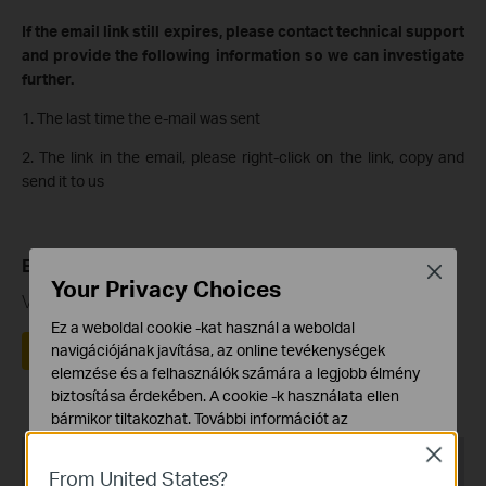
If the email link still expires, please contact technical support
and provide the following information so we can investigate
further.
1. The last time the e-mail was sent
2. The link in the email, please right-click on the link, copy and
send it to us
Ez a GY.I.K. hasznos volt?
Close
Your Privacy Choices
Véleménye segíti az oldal fejlesztését
Ez a weboldal cookie -kat használ a weboldal
Igen
Nem
navigációjának javítása, az online tevékenységek
elemzése és a felhasználók számára a legjobb élmény
biztosítása érdekében. A cookie -k használata ellen
bármikor tiltakozhat. További információt az
adatvédelmi irányelveinkben
talál.
Close
Recommend Products
From United States?
Alap Cookie-k