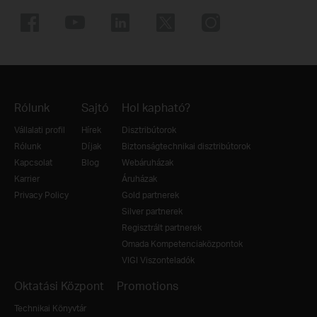
Rólunk
Sajtó
Hol kapható?
Vállalati profil
Hírek
Disztribútorok
Rólunk
Díjak
Biztonságtechnikai disztribútorok
Kapcsolat
Blog
Webáruházak
Karrier
Áruházak
Privacy Policy
Gold partnerek
Silver partnerek
Regisztrált partnerek
Omada Kompetenciaközpontok
VIGI Viszonteladók
Oktatási Központ
Promotions
Technikai Könyvtár