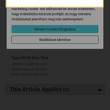
Tapo RVA110
Tapo RV50 Pro Omni
Hirdetési partnereink a weboldalunkon keresztül
marketing cookie -kat állíthatnak be annak érdekében,
Tapo Robot Vacuum 1-Year
Robot Vacuum & Mop +
hogy érdeklődési körének profilját, és hogy releváns
Replacement Kit
Advanced Self-Cleaning
hirdetéseket jelenítsen meg más webhelyeken.
Docking Station
Minden Cookie Elfogadása
Beállítások Mentése
Tapo RV30 Max Plus
5300Pa Hyper Suction
Robot Vacuum & Mop +
Smart Auto-Empty Dock
This Article Applies to: