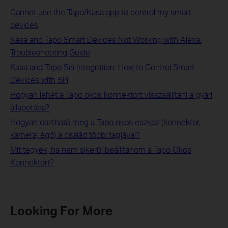
Cannot use the Tapo/Kasa app to control my smart
devices
Kasa and Tapo Smart Devices Not Working with Alexa:
Troubleshooting Guide
Kasa and Tapo Siri Integration: How to Control Smart
Devices with Siri
Hogyan lehet a Tapo okos konnektort visszaállítani a gyári
állapotába?
Hogyan osztható meg a Tapo okos eszköz (konnektor,
kamera, égő) a család többi tagjával?
Mit tegyek, ha nem sikerül beállítanom a Tapo Okos
Konnektort?
Looking For More