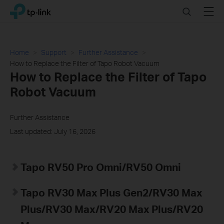
Click
Search
Menu
TP-Link, Reliably Smart
to
skip
the
navigation
Home
Support
Further Assistance
bar
How to Replace the Filter of Tapo Robot Vacuum
How to Replace the Filter of Tapo
Robot Vacuum
Further Assistance
Last updated: July 16, 2026
Tapo RV50 Pro Omni/RV50 Omni
Tapo RV30 Max Plus Gen2/RV30 Max
Plus/RV30 Max/RV20 Max Plus/RV20