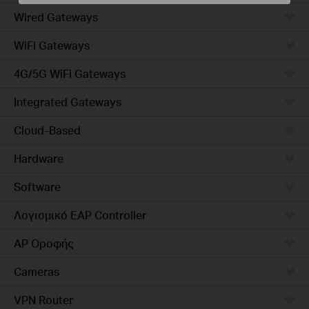
Wired Gateways
WiFi Gateways
4G/5G WiFi Gateways
Integrated Gateways
Cloud-Based
Hardware
Software
Λογισμικό EAP Controller
AP Οροφής
Cameras
VPN Router