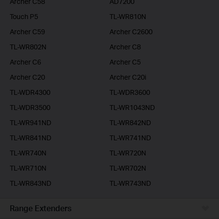
Archer C58
AD7200
Touch P5
TL-WR810N
Archer C59
Archer C2600
TL-WR802N
Archer C8
Archer C6
Archer C5
Archer C20
Archer C20i
TL-WDR4300
TL-WDR3600
TL-WDR3500
TL-WR1043ND
TL-WR941ND
TL-WR842ND
TL-WR841ND
TL-WR741ND
TL-WR740N
TL-WR720N
TL-WR710N
TL-WR702N
TL-WR843ND
TL-WR743ND
Range Extenders