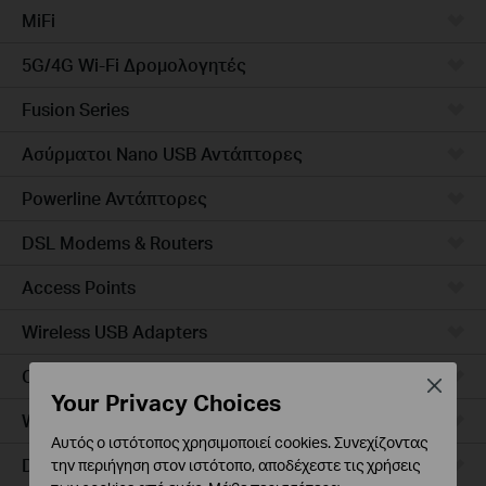
MiFi
5G/4G Wi-Fi Δρομολογητές
Fusion Series
Ασύρματοι Nano USB Αντάπτορες
Powerline Αντάπτορες
DSL Modems & Routers
Access Points
Wireless USB Adapters
Ceiling Mount
Close
Your Privacy Choices
Wall Plate
Αυτός ο ιστότοπος χρησιμοποιεί cookies. Συνεχίζοντας
Desktop
την περιήγηση στον ιστότοπο, αποδέχεστε τις χρήσεις