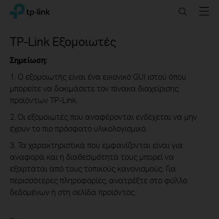
Click
Search
Menu
TP-Link, Reliably Smart
to
skip
the
TP-Link Εξομοιωτές
navigation
bar
Σημείωση:
1. Ο εξομοιωτής είναι ένα εικονικό GUI ιστού όπου
μπορείτε να δοκιμάσετε τον πίνακα διαχείρισης
προϊόντων TP-Link.
2. Οι εξομοιωτές που αναφέρονται ενδέχεται να μην
έχουν το πιο πρόσφατο υλικολογισμικό.
3. Τα χαρακτηριστικά που εμφανίζονται είναι για
αναφορά και η διαθεσιμότητά τους μπορεί να
εξαρτάται από τους τοπικούς κανονισμούς. Για
περισσότερες πληροφορίες, ανατρέξτε στο φύλλο
δεδομένων ή στη σελίδα προϊόντος.