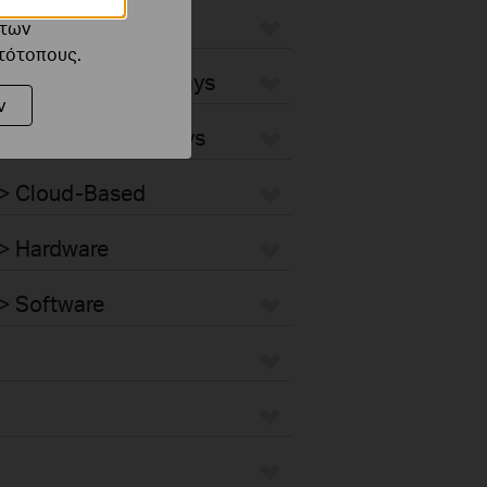
ό τους
 WiFi Gateways
 των
στότοπους.
 4G/5G WiFi Gateways
ν
 Integrated Gateways
 > Cloud-Based
 > Hardware
> Software