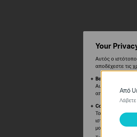
Your Privac
Αυτός ο ιστότοπος
αποδέχεστε τις χ
Βασικά Cookies
Αυτά τα cookie εί
Από Un
απενεργοποιηθού
Λάβετε 
Cookies Ανάλυση
Τα cookie ανάλυσ
ιστότοπό μας για
μας.