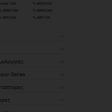
rcher C20i
TL-WDR4300
TL-WR941ND
TL-WR842ND
TL-WR720N
TL-WR710N
ομολογητές
sion Series
Αντάπτορες
τορες