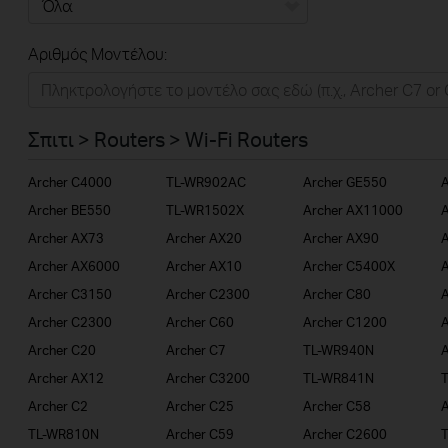
Όλα
Αριθμός Μοντέλου:
Σπιτι
Εξυπνο Σπιτι
Σπιτι > Routers > Wi-Fi Routers
Επιχειρησεις
Archer C4000
TL-WR902AC
Archer GE550
A
Παροχοι Ιντερνετ
Archer BE550
TL-WR1502X
Archer AX11000
A
Archer AX73
Archer AX20
Archer AX90
A
Archer AX6000
Archer AX10
Archer C5400X
A
Archer C3150
Archer C2300
Archer C80
A
Archer C2300
Archer C60
Archer C1200
A
Archer C20
Archer C7
TL-WR940N
A
Archer AX12
Archer C3200
TL-WR841N
Archer C2
Archer C25
Archer C58
TL-WR810N
Archer C59
Archer C2600