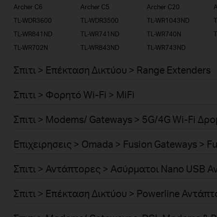
Archer C6
Archer C5
Archer C20
A
TL-WDR3600
TL-WDR3500
TL-WR1043ND
TL-WR841ND
TL-WR741ND
TL-WR740N
TL-WR702N
TL-WR843ND
TL-WR743ND
Σπιτι > Επέκταση Δικτύου > Range Extenders
Σπιτι > Φορητό Wi-Fi > MiFi
Σπιτι > Modems/ Gateways > 5G/4G Wi-Fi Δρ
Επιχειρησεις > Omada > Fusion Gateways > Fu
Σπιτι > Αντάπτορες > Ασύρματοι Nano USB 
Σπιτι > Επέκταση Δικτύου > Powerline Αντάπ