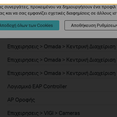
cookie μπορούν να ρυθμιστούν μέσω του ιστότοπού μας απ
Επιχειρησεις > Omada > Standard Gateways >
ας συνεργάτες, προκειμένου να δημιουργήσουν ένα προφίλ
ς και να σας εμφανίζει σχετικές διαφημίσεις σε άλλους ι
Επιχειρησεις > Omada > Standard Gateways >
Αποδοχή όλων των Cookies
Αποθήκευση Ρυθμίσεω
Επιχειρησεις > Omada > Standard Gateways >
Επιχειρησεις > Omada > Κεντρική Διαχείριση
Επιχειρησεις > Omada > Κεντρική Διαχείριση
Επιχειρησεις > Omada > Κεντρική Διαχείριση 
Λογισμικό EAP Controller
AP Οροφής
Επιχειρησεις > VIGI > Cameras