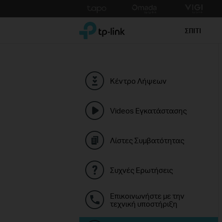
Click
to
TP-Link, Reliably Smart
skip
ΣΠΙΤΙ
the
navigation
bar
Κέντρο Λήψεων
Videos Εγκατάστασης
Λίστες Συμβατότητας
Συχνές Ερωτήσεις
Επικοινωνήστε με την
τεχνική υποστήριξη