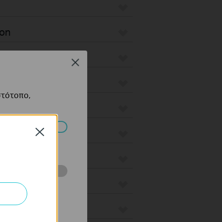
ion
ro
Close
στότοπο,
ax
Close
πορούν να
us
ότητές σας στον
 του ιστότοπού
 Wired Gateways