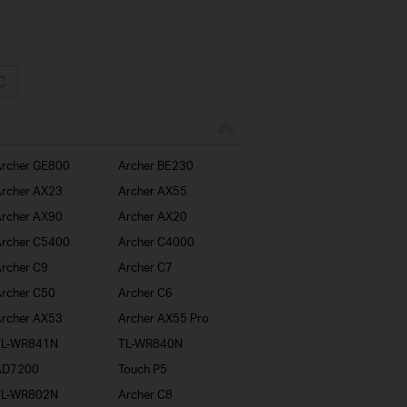
rcher GE800
Archer BE230
rcher AX23
Archer AX55
rcher AX90
Archer AX20
rcher C5400
Archer C4000
rcher C9
Archer C7
rcher C50
Archer C6
rcher AX53
Archer AX55 Pro
TL-WR841N
TL-WR840N
AD7200
Touch P5
TL-WR802N
Archer C8