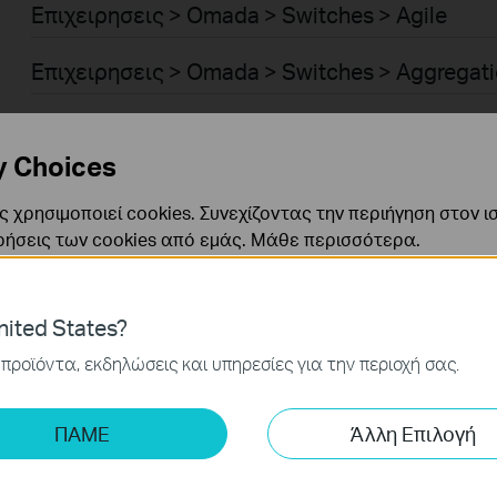
Επιχειρησεις > Omada > Switches > Agile
Επιχειρησεις > Omada > Switches > Aggregat
Επιχειρησεις > Omada > Switches > Access P
y Choices
Επιχειρησεις > Omada > Switches > Access
 χρησιμοποιεί cookies. Συνεχίζοντας την περιήγηση στον ι
Επιχειρησεις > Omada > WiFi > GPON
ρήσεις των cookies από εμάς.
Μάθε περισσότερα
.
Επιχειρησεις > Omada > Switches > Access M
ναι απαραίτητα για τη λειτουργία του ιστότοπου και δεν μ
ited States?
ν στα συστήματά σας.
Επιχειρησεις > Omada > Switches > Industrial
προϊόντα, εκδηλώσεις και υπηρεσίες για την περιοχή σας.
ς και Μάρκετινγκ
Επιχειρησεις > Omada > Switches > Access Pl
ης μας δίνουν τη δυνατότητα να αναλύσουμε τις δραστηρι
ΠΑΜΕ
Άλλη Επιλογή
 να βελτιώσουμε και να προσαρμόσουμε τη λειτουργικότητα
Επιχειρησεις > Omada > Standard Gateways >